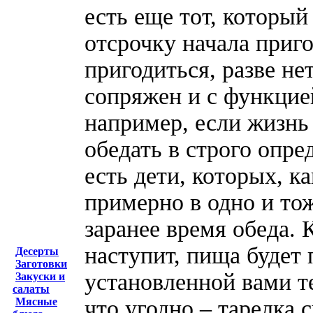
есть еще тот, который
отсрочку начала приг
пригодиться, разве не
сопряжен и с функцие
например, если жизнь
обедать в строго опре
есть дети, которых, к
примерно в одно и то
заранее время обеда. 
наступит, пища будет 
Десерты
Заготовки
установленной вами т
Закуски и
салаты
что угодно – тарелка 
Мясные