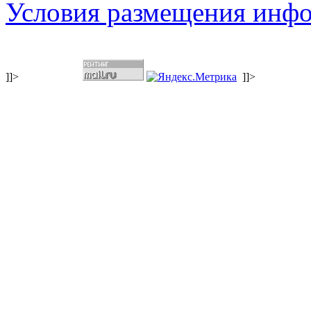
Условия размещения инф
]]>
]]>