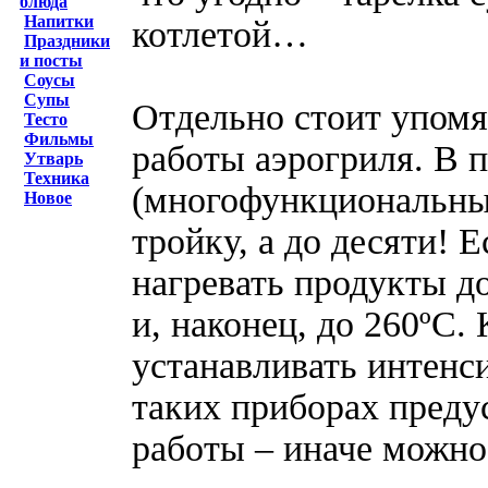
блюда
Напитки
котлетой…
Праздники
и посты
Соусы
Супы
Отдельно стоит упом
Тесто
Фильмы
работы аэрогриля. В 
Утварь
Техника
(многофункциональных
Новое
тройку, а до десяти! 
нагревать продукты до 
и, наконец, до 260ºС.
устанавливать интенси
таких приборах преду
работы – иначе можно 