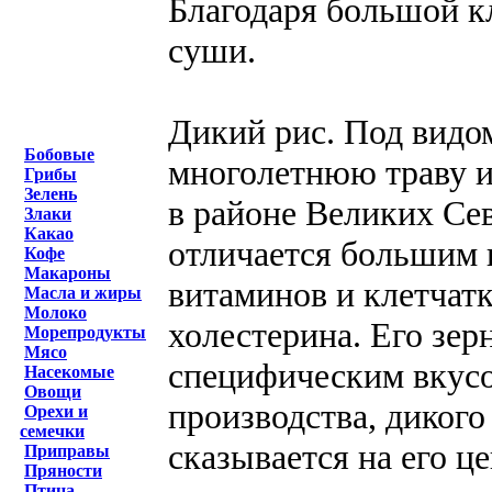
Благодаря большой кл
суши.
Дикий рис. Под видо
Бобовые
многолетнюю траву из
Грибы
Зелень
в районе Великих Се
Злаки
Какао
отличается большим 
Кофе
Макароны
витаминов и клетчат
Масла и жиры
Молоко
холестерина. Его зер
Морепродукты
Мясо
специфическим вкусо
Насекомые
Овощи
производства, диког
Орехи и
семечки
сказывается на его ц
Приправы
Пряности
Птица