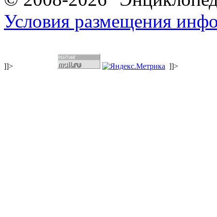
Условия размещения инф
]]>
]]>