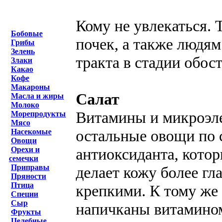
Кому не увлекаться. Т
Бобовые
почек, а также людя
Грибы
Зелень
тракта в стадии обос
Злаки
Какао
Кофе
Макароны
Салат
Масла и жиры
Молоко
Витамины и микроэле
Морепродукты
Мясо
остальные овощи по 
Насекомые
Овощи
антиоксиданта, кото
Орехи и
семечки
Приправы
делает кожу более гл
Пряности
Птица
крепкими. К тому же
Специи
Сыр
напичканы витамином
Фрукты
Целебные