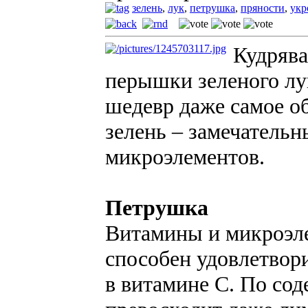
зелень
,
лук
,
петрушка
,
пряности
,
укр
Кудрява
перышки зеленого лук
шедевр даже самое о
зелень – замечатель
микроэлементов.
Петрушка
Витамины и микроэл
способен удовлетвор
в витамине С. По со