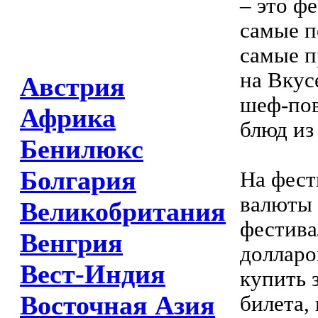
– это ф
самые п
самые п
на Вкус
Австрия
шеф-пов
Африка
блюд из
Бенилюкс
Болгария
На фест
валюты 
Великобритания
фестивал
Венгрия
долларо
Вест-Индия
купить 
Восточная Азия
билета,