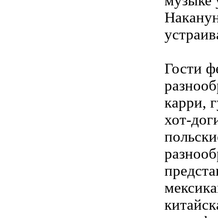
музыке 
Наканун
устраив
Гости ф
разнооб
карри, 
хот-дог
польски
разнооб
предста
мексика
китайск