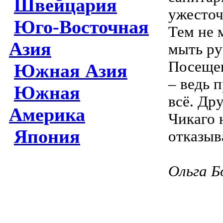
Швейцария
ужесточ
Юго-Восточная
Тем не 
Азия
мыть ру
Посещен
Южная Азия
– ведь 
Южная
всё. Др
Америка
Чикаго 
Япония
отказыв
Ольга Б