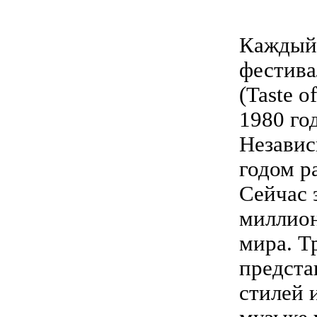
Каждый 
фестива
(Taste 
1980 го
Независ
годом р
Сейчас 
миллион
мира. Т
предста
стилей 