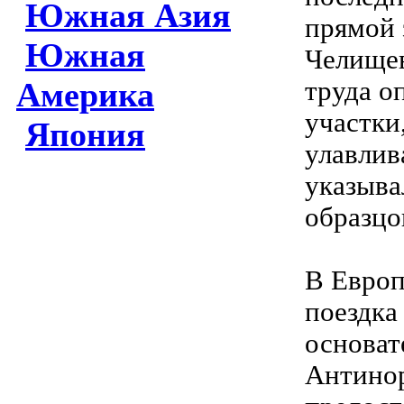
Южная Азия
прямой 
Южная
Челищев
труда о
Америка
участки
Япония
улавлив
указыва
образцо
В Европ
поездка
основат
Антинор