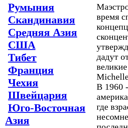
Румыния
Маэстро
время с
Скандинавия
концепц
Средняя Азия
сконцен
США
утвержд
Тибет
дадут о
великие
Франция
Michell
Чехия
В 1960 
Швейцария
америка
Юго-Восточная
где взр
несомне
Азия
последн