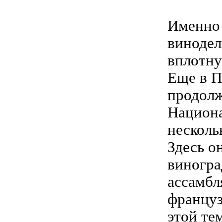
Именно 
винодел
вплотну
Еще в П
продолж
Национа
несколь
Здесь о
виногра
ассамбл
француз
этой те