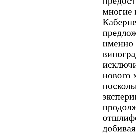
предост
многие 
Каберне
предлож
именно 
виногра
исключи
нового 
посколь
экспери
продолж
отшлифо
добивая