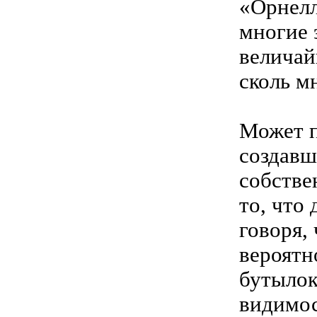
«Орнелл
многие 
величай
сколь м
Может п
создавш
собстве
то, что
говоря, 
вероятн
бутылок
видимос