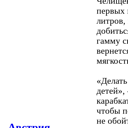
Челищев
первых 
литров,
добитьс
гамму с
вернетс
мягкост
«Делать
детей»,
карабкат
чтобы по
не обой
Австрия