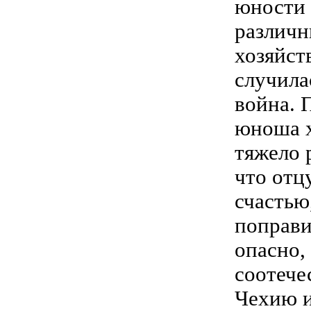
юности 
различн
хозяйст
случила
война. 
юноша х
тяжело 
что отц
счастью
поправи
опасно,
соотече
Чехию и