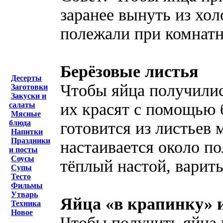
заранее вынуть из хол
полежали при комнатн
Берёзовые листья
Десерты
Чтобы яйца получилис
Заготовки
Закуски и
их красят с помощью 
салаты
Мясные
блюда
готовится из листьев 
Напитки
Праздники
настаивается около п
и посты
Соусы
тёплый настой, варить
Супы
Тесто
Фильмы
Утварь
Яйца «в крапинку» 
Техника
Новое
Чтобы получить яйца 