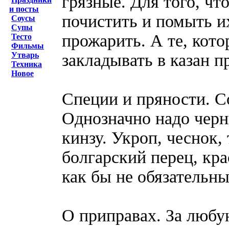
грязные. Для того, чт
и посты
почистить и помыть их
Соусы
Супы
прожарить. А те, кот
Тесто
Фильмы
закладывать в казан п
Утварь
Техника
Новое
Специи и пряности. С
Однозначно надо черн
кинзу. Укроп, чеснок,
болгарский перец, кр
как бы не обязательны
О приправах. За любу