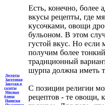
Есть, конечно, более 
вкусы рецепты, где м
кусочками, овощи дро
бульоном. В этом слу
густой вкус. Но если
получим более тонкий
традиционный вариант
шурпа должна иметь т
Десерты
Заготовки
Закуски и
С позиции религии мо
салаты
Мясные
рецептов - те овощи, 
блюда
Напитки
Праздники