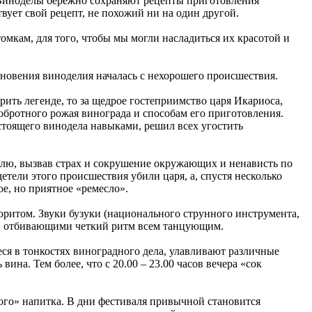
 Виноделы бережно сохраняют рецепты приготовления
вует свой рецепт, не похожий ни на один другой.
омкам, для того, чтобы мы могли насладиться их красотой и
кновения виноделия началась с нехорошего происшествия.
рить легенде, то за щедрое гостеприимство царя Икариоса,
обротного рожая винограда и способам его приготовления.
астоящего винодела навыками, решил всех угостить
млю, вызвав страх и сокрушение окружающих и ненависть по
тели этого происшествия убили царя, а, спустя несколько
ое, но приятное «ремесло».
оритом. Звуки бузуки (национального струнного инструмента,
и, отбивающими четкий ритм всем танцующим.
ся в тонкостях виноградного дела, улавливают различные
ина. Тем более, что с 20.00 – 23.00 часов вечера «сок
ого» напитка. В дни фестиваля привычной становится