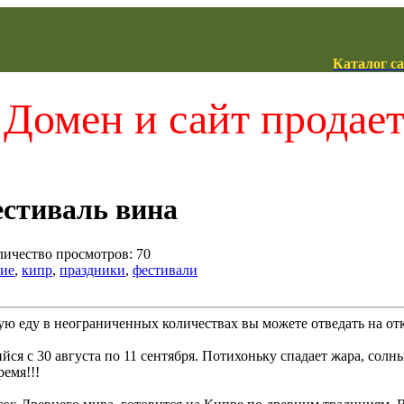
Каталог с
Домен и сайт продае
стиваль вина
оличество просмотров: 70
ие
,
кипр
,
праздники
,
фестивали
ую еду в неограниченных количествах вы можете отведать на от
йся с 30 августа по 11 сентября. Потихоньку спадает жара, солн
ремя!!!