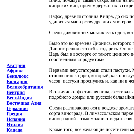
Вино, пожалуй, самый сакральный напит
кипрских вин, причем держат их в секре
Пафос, древняя столица Кипра, до сих п
удивиться мастерству древних мастеров.
Среди диковинных мозаик есть одна, ко
Было это во времена Диониса, которого 
Дионис решил его отблагодарить. Он не 
Царь был в восторге от такого ценного 
собственным «продуктом».
Австрия
Первыми дегустаторами стали пастухи. 
Африка
отношению к царю, который, как они дум
Бенилюкс
часов, пастухи проснулись и, как ни в ч
Болгария
Великобритания
В отличие от фестиваля пива, фестивал
Венгрия
подобного домры или русской балалайк
Вест-Индия
Восточная Азия
Среди разливающегося в воздухе аромата
Германия
сорта винограда. В лимассольском парке 
Греция
виноградной лозы» можно отведать сове
Испания
Италия
Кроме того, все желающие посетители м
Канада