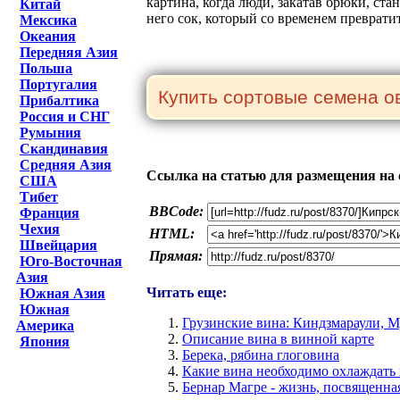
картина, когда люди, закатав брюки, ст
Китай
него сок, который со временем превратит
Мексика
Океания
Передняя Азия
Польша
Португалия
Прибалтика
Россия и СНГ
Румыния
Скандинавия
Средняя Азия
Ссылка на статью для размещения на 
США
Тибет
BBCode:
Франция
Чехия
HTML:
Швейцария
Прямая:
Юго-Восточная
Азия
Читать еще:
Южная Азия
Южная
Грузинские вина: Киндзмараули, 
Америка
Описание вина в винной карте
Япония
Берека, рябина глоговина
Какие вина необходимо охлаждать
Бернар Магре - жизнь, посвященна