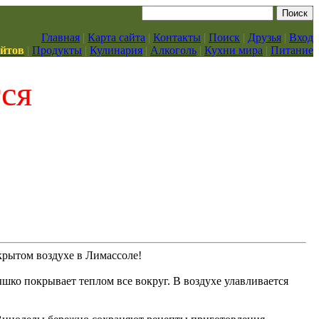
Главная
|
Карта сайта
|
Контакты
|
Поиск
|
Друзья
|
Вход
айтов
|
Продукты
|
Кулинария
|
Алкоголь
|
Кухни мира
|
Питание
тся
крытом воздухе в Лимассоле!
ышко покрывает теплом все вокруг. В воздухе улавливается