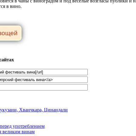
ановятся в чаны с виноградом и под веселые возгласы публики 
ся в вино.
сайтах
Мукузани, Хванчкара, Цинандали
 перед употреблением
я великим винам