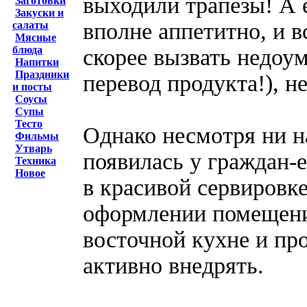
выходили трапезы! А е
Заготовки
Закуски и
вполне аппетитно, и 
салаты
Мясные
блюда
скорее вызвать недоум
Напитки
Праздники
перевод продукта!), н
и посты
Соусы
Супы
Тесто
Однако несмотря ни н
Фильмы
Утварь
появилась у граждан-
Техника
Новое
в красивой сервировк
оформлении помещений
восточной кухне и пр
активно внедрять.