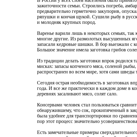
В России у всех слоёв населения было принято
зажиточности семьи. Строились погреба, амбар
предварительно герметично закупорив, опускал
ряпушки и кончая щукой. Сушили рыбу в русски
и молодняк крупных пород.
Варенье варили лишь в некоторых семьях, так 
многие другие. Из размолотых высушенных яго
запасали кедровые шишки. В бор выезжали с 
Большое значение имела заготовка грибов сол
Из традиции делать заготовки впрок родился т
мисках: запасы копченого мяса, соленой рыбы
распространен во всем мире, хотя сами шведы 
Сегодня острая необходимость в заготовках вп
года. И все же практически в каждом доме в 
деревнях засаливают мясо, солят сало.
Консервами человек стал пользоваться сравни
обнаружившему, что сок, прокипяченный в зак
была удобнее для транспортировки по сравнени
пор этот процесс значительно усовершенствова
Есть замечательные примеры сверхдлительног