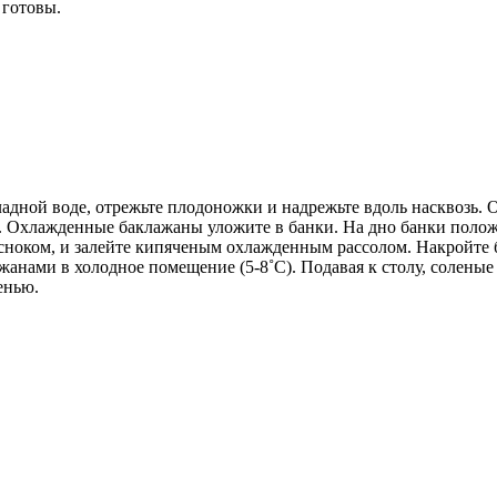
 готовы.
дной воде, отрежьте плодоножки и надрежьте вдоль насквозь. О
. Охлажденные баклажаны уложите в банки. На дно банки положи
есноком, и залейте кипяченым охлажденным рассолом. Накройте
ажанами в холодное помещение (5-8˚С). Подавая к столу, солен
енью.