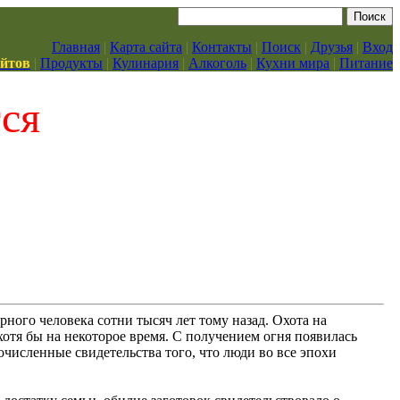
Главная
|
Карта сайта
|
Контакты
|
Поиск
|
Друзья
|
Вход
айтов
|
Продукты
|
Кулинария
|
Алкоголь
|
Кухни мира
|
Питание
тся
ного человека сотни тысяч лет тому назад. Охота на
отя бы на некоторое время. С получением огня появилась
численные свидетельства того, что люди во все эпохи