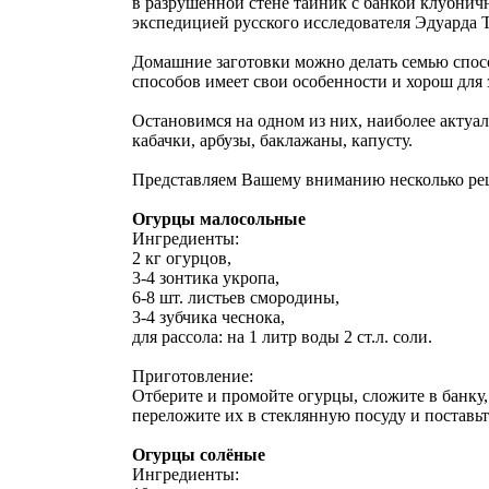
в разрушенной стене тайник с банкой клубнич
экспедицией русского исследователя Эдуарда Т
Домашние заготовки можно делать семью способ
способов имеет свои особенности и хорош для 
Остановимся на одном из них, наиболее актуа
кабачки, арбузы, баклажаны, капусту.
Представляем Вашему вниманию несколько рец
Огурцы малосольные
Ингредиенты:
2 кг огурцов,
3-4 зонтика укропа,
6-8 шт. листьев смородины,
3-4 зубчика чеснока,
для рассола: на 1 литр воды 2 ст.л. соли.
Приготовление:
Отберите и промойте огурцы, сложите в банку,
переложите их в стеклянную посуду и поставьт
Огурцы солёные
Ингредиенты: