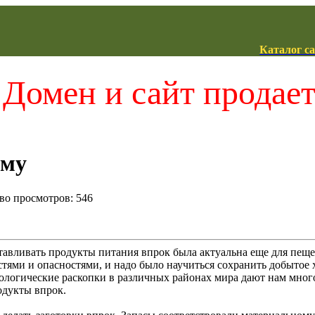
Каталог с
Домен и сайт продае
иму
тво просмотров: 546
тавливать продукты питания впрок была актуальна еще для пещер
ями и опасностями, и надо было научиться сохранить добытое х
ологические раскопки в различных районах мира дают нам много
одукты впрок.