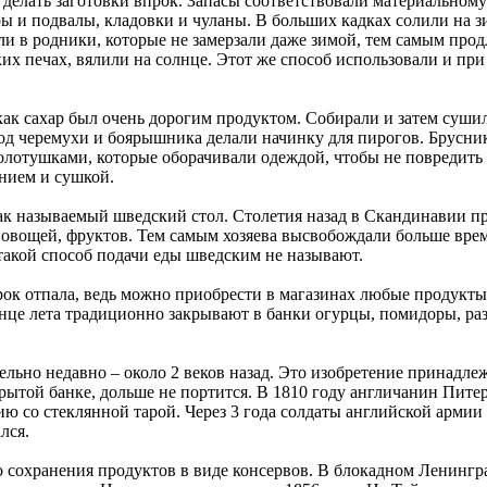
 делать заготовки впрок. Запасы соответствовали материальному
ы и подвалы, кладовки и чуланы. В больших кадках солили на з
и в родники, которые не замерзали даже зимой, тем самым продл
х печах, вялили на солнце. Этот же способ использовали и при 
как сахар был очень дорогим продуктом. Собирали и затем сушил
д черемухи и боярышника делали начинку для пирогов. Брусник
колотушками, которые оборачивали одеждой, чтобы не повредит
ением и сушкой.
ак называемый шведский стол. Столетия назад в Скандинавии при
, овощей, фруктов. Тем самым хозяева высвобождали больше врем
такой способ подачи еды шведским не называют.
рок отпала, ведь можно приобрести в магазинах любые продукты 
конце лета традиционно закрывают в банки огурцы, помидоры, 
тельно недавно – около 2 веков назад. Это изобретение принадл
рытой банке, дольше не портится. В 1810 году англичанин Питер
ю со стеклянной тарой. Через 3 года солдаты английской армии 
лся.
о сохранения продуктов в виде консервов. В блокадном Ленинг