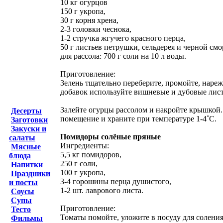
10 кг огурцов
150 г укропа,
30 г корня хрена,
2-3 головки чеснока,
1-2 стручка жгучего красного перца,
50 г листьев петрушки, сельдерея и черной см
для рассола: 700 г соли на 10 л воды.
Приготовление:
Зелень тщательно переберите, промойте, нарежь
добавок используйте вишневые и дубовые листь
Залейте огурцы рассолом и накройте крышкой. 
Десерты
помещение и храните при температуре 1-4˚С.
Заготовки
Закуски и
Помидоры солёные пряные
салаты
Ингредиенты:
Мясные
5,5 кг помидоров,
блюда
250 г соли,
Напитки
100 г укропа,
Праздники
3-4 горошины перца душистого,
и посты
1-2 шт. лаврового листа.
Соусы
Супы
Приготовление:
Тесто
Томаты помойте, уложите в посуду для соления
Фильмы