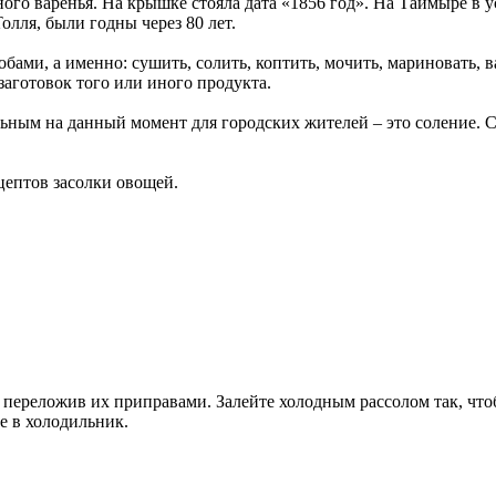
ного варенья. На крышке стояла дата «1856 год». На Таймыре в
олля, были годны через 80 лет.
ами, а именно: сушить, солить, коптить, мочить, мариновать, ва
заготовок того или иного продукта.
льным на данный момент для городских жителей – это соление. 
ептов засолки овощей.
 переложив их приправами. Залейте холодным рассолом так, что
е в холодильник.