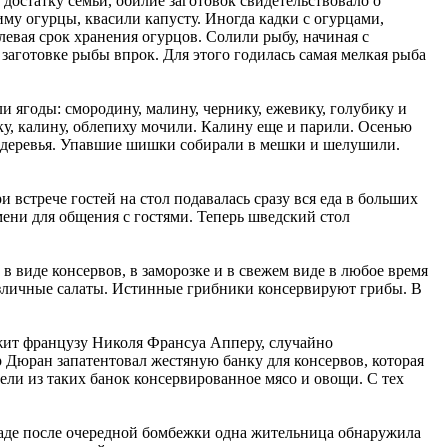
 достатку семьи, обилие заготовок свидетельствовало о
иму огурцы, квасили капусту. Иногда кадки с огурцами,
евая срок хранения огурцов. Солили рыбу, начиная с
заготовке рыбы впрок. Для этого годилась самая мелкая рыба
и ягоды: смородину, малину, чернику, ежевику, голубику и
у, калину, облепиху мочили. Калину еще и парили. Осенью
ь деревья. Упавшие шишки собирали в мешки и шелушили.
 встрече гостей на стол подавалась сразу вся еда в больших
ени для общения с гостями. Теперь шведский стол
в виде консервов, в заморозке и в свежем виде в любое время
различные салаты. Истинные грибники консервируют грибы. В
ежит французу Николя Франсуа Апперу, случайно
 Дюран запатентовал жестяную банку для консервов, которая
ели из таких банок консервированное мясо и овощи. С тех
раде после очередной бомбежки одна жительница обнаружила