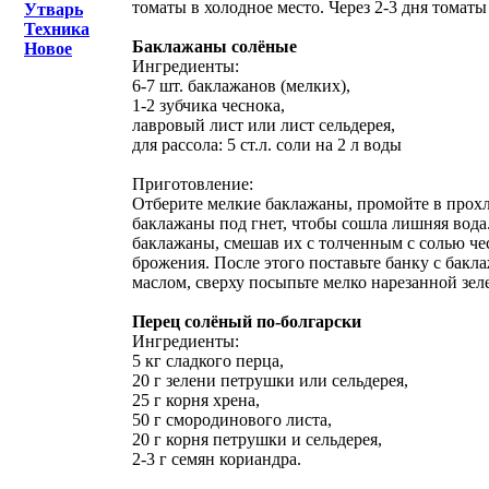
томаты в холодное место. Через 2-3 дня томаты
Утварь
Техника
Баклажаны солёные
Новое
Ингредиенты:
6-7 шт. баклажанов (мелких),
1-2 зубчика чеснока,
лавровый лист или лист сельдерея,
для рассола: 5 ст.л. соли на 2 л воды
Приготовление:
Отберите мелкие баклажаны, промойте в прохла
баклажаны под гнет, чтобы сошла лишняя вода
баклажаны, смешав их с толченным с солью ч
брожения. После этого поставьте банку с бакл
маслом, сверху посыпьте мелко нарезанной зел
Перец солёный по-болгарски
Ингредиенты:
5 кг сладкого перца,
20 г зелени петрушки или сельдерея,
25 г корня хрена,
50 г смородинового листа,
20 г корня петрушки и сельдерея,
2-3 г семян кориандра.