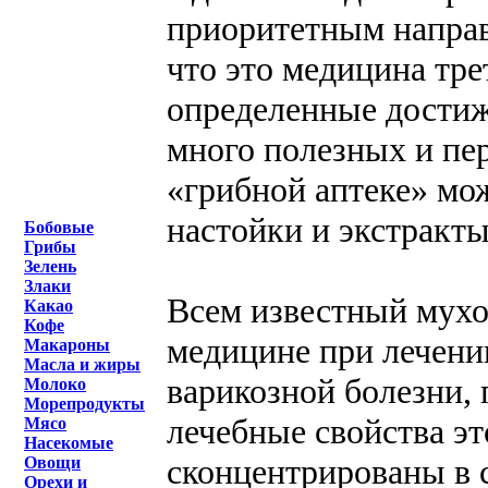
приоритетным направ
что это медицина тре
определенные достиж
много полезных и пе
«грибной аптеке» мо
настойки и экстракты
Бобовые
Грибы
Зелень
Злаки
Всем известный мухо
Какао
Кофе
медицине при лечении
Макароны
Масла и жиры
варикозной болезни, 
Молоко
Морепродукты
лечебные свойства эт
Мясо
Насекомые
сконцентрированы в 
Овощи
Орехи и