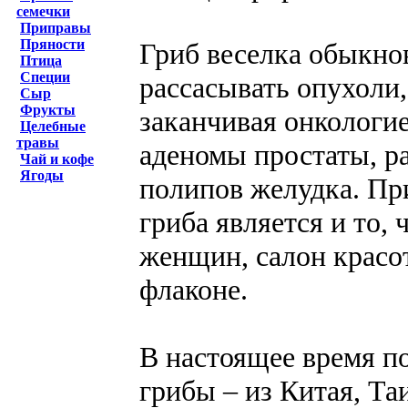
семечки
Приправы
Пряности
Гриб веселка обыкно
Птица
Специи
рассасывать опухоли,
Сыр
Фрукты
заканчивая онкологие
Целебные
травы
аденомы простаты, р
Чай и кофе
Ягоды
полипов желудка. Пр
гриба является и то, 
женщин, салон красо
флаконе.
В настоящее время п
грибы – из Китая, Т