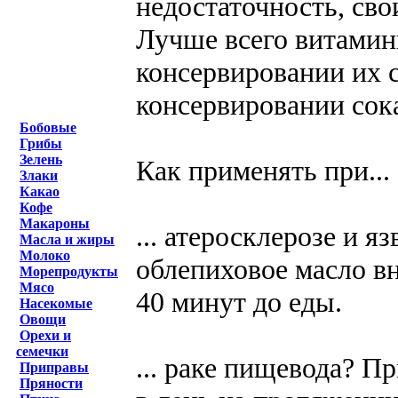
недостаточность, сво
Лучше всего витамин
консервировании их с
консервировании сок
Бобовые
Грибы
Зелень
Как применять при...
Злаки
Какао
Кофе
Макароны
... атеросклерозе и 
Масла и жиры
Молоко
облепиховое масло вну
Морепродукты
Мясо
40 минут до еды.
Насекомые
Овощи
Орехи и
семечки
... раке пищевода? Пр
Приправы
Пряности