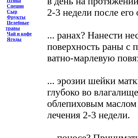
в день на протяжении
Птица
Специи
2-3 недели после его
Сыр
Фрукты
Целебные
травы
... ранах? Нанести н
Чай и кофе
Ягоды
поверхность раны с 
ватно-марлевую повяз
... эрозии шейки мат
глубоко во влагалищ
облепиховым маслом (
лечения 2-3 недели.
... поносе? Принимат