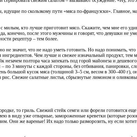
 и сервировать свежим салатом – вызывают осуждение: «Ну, это 
 идущие по скользкому пути «мяса по-французски». Главное, ма
 милым, кто лучше приготовит мясо. Скажите, чем мне его удив
а, конечно, после этого мужчины и говорят, что девушки не ум
ности рецептур – тем более.
о не значит, что не надо уметь готовить. Но надо понимать, что
и ингредиентов. Чем лучше и свежее изначальный продукт, тем ме
незачем полтора часа запекать под горой майонеза и дешевого с
– по 3 минуты с каждой стороны, без отбивания, панировки, сло
ень большой кусок мяса (толщиной 3–5 см, весом в 300–400 г), о
ы рис. Свежие салатные листья, сбрызнутые лимоном и оливков
овородке, то гриль. Свежий стейк семги или форели готовится е
мею в виду уже отварные, замороженные креветки (которые розов
м. Они же вареные! Их надо только разморозить, ну если хотите