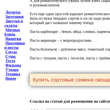
А для романтического ужина лучше взять сыры
и розовым вином.
Десерты
Есть еще один простой вариант романтическог
Заготовки
быть из муки твердых сортов и их не надо разв
Закуски и
который даст название вашему блюду.
салаты
Мясные
Паста карбонаре – бекон, яйца, сливки, пармеза
блюда
Напитки
Паста маринаре – с морепродуктами.
Праздники
и посты
Паста болоньезе – рубленое мясо, томатный соу
Соусы
Супы
Паста с тунцом, паста с лососем, паста с гриб
Тесто
Фильмы
Утварь
Техника
Новое
Ссылка на статью для размещения на сайта