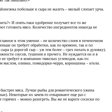
же так банально!»
йонезика побольше и сыра не жалеть – милый слопает урча.
ить?» И опять-таки одобрение получает все то же
еют готовить мясо. Количество ингредиентов никогда не
 главное в этом умении – не количество слоев в печеночном
ньше он требует обработки, как по времени, так и по
ыра (а дорогой сыр – уж тем более – грех пихать в духовку).
жности соусов, тушения и прочего. Не нуждается он и в
н не требует в компанию тяжелых углеводов, как-то:
ым маслом, оливки, помидорки-черри, корнишоны – и/или.
ще быстрее мяса. Лучше рыбы для романтического ужина
ые). Некоторые их зачем-то отваривают еще раз с
 горячих – можно разогреть. Вы же не варите сосиски по