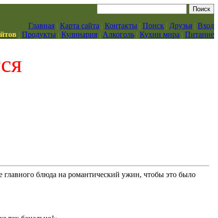
Главная
|
Карта сайта
|
Контакты
|
Поиск
|
Друзья
|
Вход
айтов
|
Продукты
|
Кулинария
|
Алкоголь
|
Кухни мира
|
Питание
тся
ве главного блюда на романтический ужин, чтобы это было