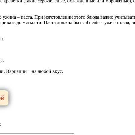
е креветки (такие серо-зеленые, охлажденные или мороженые), 
о ужина – паста. При изготовлении этого блюда важно учитыва
аривать до мягкости. Паста должна быть al dente – уже готовая,
н.
с.
ами. Вариации – на любой вкус.
х