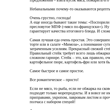
Предложения – взять кусок мяса, пожарить его
Небанальными почему-то оказываются рецепты,
Очень грустно, господа!
А еще иногда бывают такие темы: «Поспорили с
пресловутое МПФ («мясо по-французски»). Ну д
гарантирует качества итогового блюда. И слож
Самая лучшая еда очень простая. Это совершенн
торте или в салате «Мимоза», а понимание сут
затраченным усилиям. Прекрасный свежий стейк 
Правильный стейк требует всего лишь обжарки 
сложном гарнире. Стейк – это, как правило, оч
картофельное пюре, картофель-фри или хотя б
Самое быстрое и самое простое.
Все романтическое – просто!
Если не мясо, то рыба, если не обжарка на ск
подходят только морепродукты. И я вовсе не и
приправами, укропом, лавровым листом и прочи
полчаса с набором специй!