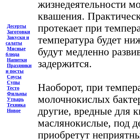
жизнедеятельности мо
квашения. Практичес
протекает при темпера
Десерты
Заготовки
температура будет ни
Закуски и
салаты
будут медленно разви
Мясные
блюда
Напитки
задержится.
Праздники
и посты
Соусы
Супы
Наоборот, при темпер
Тесто
Фильмы
молочнокислых бактер
Утварь
Техника
другие, вредные для 
Новое
маслянокислые, под 
приобретут неприятны