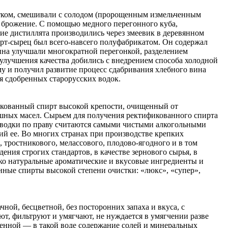
тком, смешивали с солодом (пророщенным измельченным
е брожение. С помощью медного перегонного куба,
ие дистиллята производились через змеевик в деревянном
ирт-сырец был всего-навсего полуфабрикатом. Он содержал
ина улучшали многократной перегонкой, разделением
лучшения качества добились с внедрением способа холодной
му и получил развитие процесс сдабривания хлебного вина
я сдобренных старорусских водок.
икованный спирт высокой крепости, очищенный от
шных масел. Сырьем для получения ректификованного спирта
ие водки по праву считаются самыми чистыми алкогольными
ий ее. Во многих странах при производстве крепких
 тростникового, мелассового, плодово-ягодного и в том
ения строгих стандартов, в качестве зернового сырья, в
ько натуральные ароматические и вкусовые ингредиенты и
нные спирты высокой степени очистки: «люкс», «супер»,
ой, бесцветной, без посторонних запаха и вкуса, с
ют, фильтруют и умягчают, не нуждается в умягчении разве
ленной — в такой воде содержание солей и минеральных