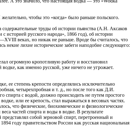
алее. А это значило, что настоящая водка — это «Wodka
И желательно, чтобы это «когда» было раньше польского.
ма содержательные труды об истории пьянства (А.Н. Аксаков
 с историей русского народа», 1866 год), об истории
—XVIII веках, но никак не раньше. Вроде бы считалось, что
лись некие лихие исторические забеги наподобие следующего:
делал огромную кропотливую работу и восстановил
 водке, как именно русской, уже ничего не угрожает.
одке, ее степень крепости определялись исключительно
ная, четырехпробная и т. д., но после того как Д.И.
го спирта с водой, должно происходить не путем простого
одке, или ее крепость, стал выражаться в весовых частях.
алось, что физические, биохимические и физиологические
веса частей спирта и воды в водке. В результате
й представлял собой зерновой спирт, перетроенный и
в 1894 году правительством России как русская национальная