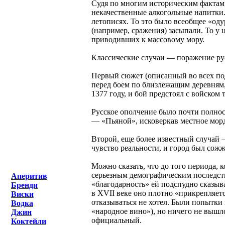
Судя по многим историческим фактам,
некачественные алкогольные напитки
летописях. То это было всеобщее «од
(например, сражения) засыпали. То у 
приводивших к массовому мору.
Классические случаи — поражение рус
Первый сюжет (описанный во всех под
перед боем по близлежащим деревням,
1377 году, и бой предстоял с войском
Русское ополчение было почти полност
— «Пьяной», исковеркав местное морд
Второй, еще более известный случай 
чувство реальности, и город был сожж
Можно сказать, что до того периода, 
серьезным демографическим последстви
Аперитив
«благодарность» ей подспудно сказывае
Бренди
в XVII веке оно плотно «прикрепляетс
Виски
отказываться не хотел. Были попытки 
Водка
«народное вино»), но ничего не вышл
Джин
официальный.
Коктейли