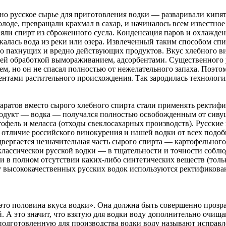
о русское сырье для приготовления водки — разваривали кипя
олоде, превращали крахмал в сахар, и начиналось всем известно
яли спирт из сброженного сусла. Конденсация паров и охлажден
скалась вода из реки или озера. Извлеченный таким способом сп
о пахнущих и вредно действующих продуктов. Вкус хлебного в
ей обработкой вымораживанием, адсорбентами. Существенного у
ем, но он не спасал полностью от нежелательного запаха. Поэто
нтами растительного происхождения. Так зародилась технологи
ратов вместо сырого хлебного спирта стали применять ректиф
одукт — водка — получался полностью освобожденным от сиву
ртофель и меласса (отходы свеклосахарных производств). Русск
 отличие российского винокурения и нашей водки от всех подоб
ергается незначительная часть сырого спирта — картофельного,
классическои русской водки — в тщательности и точности соблюд
 и в полном отсутствии каких-либо синтетических веществ (тол
у высококачественных русских водок используются ректификова
то половина вкуса водки». Она должна быть совершенно прозрачн
 А это значит, что взятую для водки воду дополнительно очища
 подготовленную для производства водки воду называют исправ