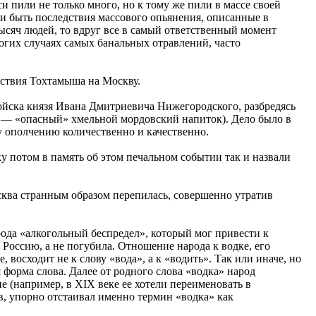
 пили не только много, но к тому же пили в массе своей
и быть последствия массового опьянения, описанные в
ысяч людей, то вдруг все в самый ответственный момент
ногих случаях самых банальных отравлений, часто
ествия Тохтамыша на Москву.
войска князя Ивана Дмитриевича Нижегородского, разбредясь
о — «опасный» хмельной мордовский напиток). Дело было в
му ополчению количественно и качественно.
ку потом в память об этом печальном событии так и назвали
сква странным образом перепилась, совершенно утратив
 рода «алкогольный беспредел», который мог привести к
 Россию, а не погубила. Отношение народа к водке, его
 восходит не к слову «вода», а к «водить». Так или иначе, но
 форма слова. Далее от родного слова «водка» народ
е (например, в XIX веке ее хотели переименовать в
в, упорно отстаивал именно термин «водка» как