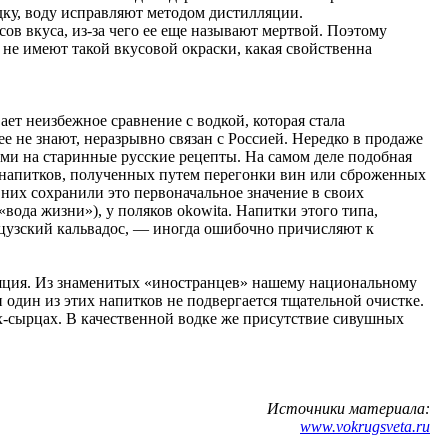
ку, воду исправляют методом дистилляции.
ов вкуса, из-за чего ее еще называют мертвой. Поэтому
 не имеют такой вкусовой окраски, какая свойственна
ет неизбежное сравнение с водкой, которая стала
ее не знают, неразрывно связан с Россией. Нередко в продаже
ми на старинные русские рецепты. На самом деле подобная
 напитков, полученных путем перегонки вин или сброженных
 них сохранили это первоначальное значение в своих
 «вода жизни»), у поляков okowita. Напитки этого типа,
анцузский кальвадос, — иногда ошибочно причисляют к
ляция. Из знаменитых «иностранцев» нашему национальному
и один из этих напитков не подвергается тщательной очистке.
ах-сырцах. В качественной водке же присутствие сивушных
Источники материала:
www.vokrugsveta.ru