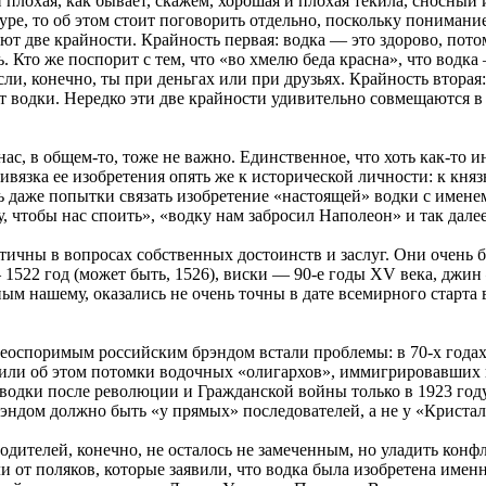
и плохая, как бывает, скажем, хорошая и плохая текила, сносный
ре, то об этом стоит поговорить отдельно, поскольку понимание
ют две крайности. Крайность первая: водка — это здорово, потом
. Кто же поспорит с тем, что «во хмелю беда красна», что водк
сли, конечно, ты при деньгах или при друзьях. Крайность вторая
от водки. Нередко эти две крайности удивительно совмещаются в
ас, в общем-то, тоже не важно. Единственное, что хоть как-то 
привязка ее изобретения опять же к исторической личности: к к
сть даже попытки связать изобретение «настоящей» водки с име
, чтобы нас споить», «водку нам забросил Наполеон» и так далее
нтичны в вопросах собственных достоинств и заслуг. Они очень 
1522 год (может быть, 1526), виски — 90-е годы XV века, джин
ым нашему, оказались не очень точны в дате всемирного старта 
неоспоримым российским брэндом встали проблемы: в 70-х года
рили об этом потомки водочных «олигархов», иммигрировавших 
о водки после революции и Гражданской войны только в 1923 год
эндом должно быть «у прямых» последователей, а не у «Кристал
одителей, конечно, не осталось не замеченным, но уладить кон
 от поляков, которые заявили, что водка была изобретена именн