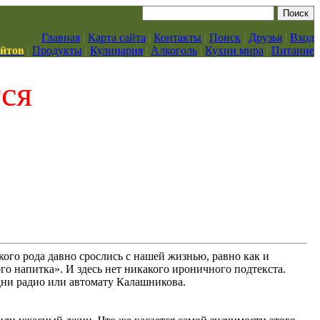
Главная
|
Карта сайта
|
Контакты
|
Поиск
|
Друзья
|
Вход
айтов
|
Продукты
|
Кулинария
|
Алкоголь
|
Кухни мира
|
Питание
тся
кого рода давно срослись с нашей жизнью, равно как и
о напитка». И здесь нет никакого ироничного подтекста.
одни радио или автомату Калашникова.