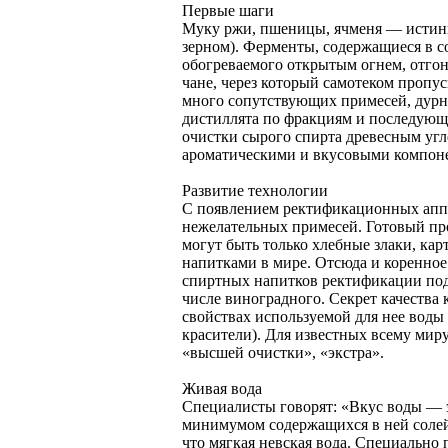
Первые шаги
Муку ржи, пшеницы, ячменя — истинн
зерном). Ферменты, содержащиеся в с
обогреваемого открытым огнем, отгон
чане, через который самотеком пропу
много сопутствующих примесей, дурн
дистиллята по фракциям и последующ
очистки сырого спирта древесным угл
ароматическими и вкусовыми компоне
Развитие технологии
С появлением ректификационных аппа
нежелательных примесей. Готовый пр
могут быть только хлебные злаки, ка
напитками в мире. Отсюда и коренное
спиртных напитков ректификации подв
числе виноградного. Секрет качества 
свойствах используемой для нее воды
красители). Для известных всему мир
«высшей очистки», «экстра».
Живая вода
Специалисты говорят: «Вкус воды — э
минимумом содержащихся в ней солей.
что мягкая невская вода. Специально