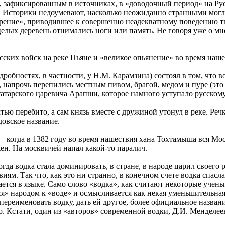
 зафиксированным в источниках, в «доводочный период» на Руси
. Историки недоумевают, насколько неожиданно странными могл
урение», приводившее к совершенно неадекватному поведению т
целых деревень отнимались ноги или память. Не говоря уже о м
ских войск на реке Пьяне и «великое опьянение» во время наш
робностях, в частности, у Н.М. Карамзина) состоял в том, что 
 напрочь перепились местным пивом, брагой, медом и пуре (эт
 татарского царевича Арапши, которое намного уступало русско
ью перебито, а сам князь вместе с дружиной утонул в реке. Реч
овское название.
— когда в 1382 году во время нашествия хана Тохтамыша вся Мо
ен. На москвичей напал какой-то паралич.
когда водка стала доминировать, в стране, в народе царил своего
ям. Так что, как это ни странно, в конечном счете водка спасла
тся в языке. Само слово «водка», как считают некоторые ученые,
я» народом к «воде» и осмысливается как некая уменьшительная
переименовать водку, дать ей другое, более официальное названи
о. Кстати, один из «авторов» современной водки, Д.И. Менделее