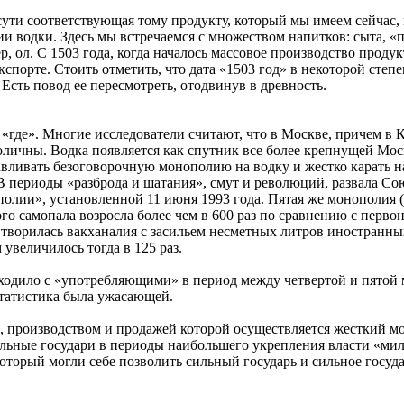
 сути соответствующая тому продукту, который мы имеем сейчас
 водки. Здесь мы встречаемся с множеством напитков: сыта, «п
, ол. С 1503 года, когда началось массовое производство продук
кспорте. Стоить отметить, что дата «1503 год» в некоторой степ
сть повод ее пересмотреть, отодвинув в древность.
 «где». Многие исследователи считают, что в Москве, причем в 
оличны. Водка появляется как спутник все более крепнущей Мо
авливать безоговорочную монополию на водку и жестко карать на
 периоды «разброда и шатания», смут и революций, развала Союз
олии», установленной 11 июня 1993 года. Пятая же монополия 
ого самопала возросла более чем в 600 раз по сравнению с перв
творилась вакханалия с засильем несметных литров иностранны
 увеличилось тогда в 125 раз.
исходило с «употребляющими» в период между четвертой и пятой
статистика была ужасающей.
м, производством и продажей которой осуществляется жесткий м
ильные государи в периоды наибольшего укрепления власти «мил
 который могли себе позволить сильный государь и сильное госуда