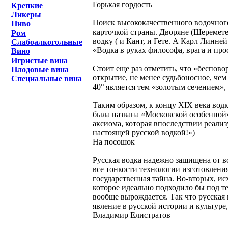
Горькая гордость
Крепкие
Ликеры
Поиск высококачественного водочного 
Пиво
карточкой страны. Дворяне (Шеремете
Ром
водку ( и Кант, и Гете. А Карл Линне
Слабоалкогольные
«Водка в руках философа, врага и пр
Вино
Игристые вина
Стоит еще раз отметить, что «беспово
Плодовые вина
открытие, не менее судьбоносное, че
Специальные вина
40° является тем «золотым сечением»
Таким образом, к концу XIX века водк
была названа «Московской особенной»
аксиома, которая впоследствии реализу
настоящей русской водкой!»)
На посошок
Русская водка надежно защищена от вс
все тонкости технологии изготовления
государственная тайна. Во-вторых, ис
которое идеально подходило бы под те
вообще вырождается. Так что русская 
явление в русской истории и культуре,
Владимир Елистратов