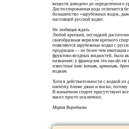
веществ доведено до определенного у
Дистиллированная вода отличается бе
большинство «зарубежных водок, даже 
настоящей русской водке.
Не любящая ждать
Любой крепкий, несладкий достаточно
своеобразным мерилом крепкого спиртн
появляются зарубежные водки с русск
продукция — не более чем имитация 
фруктово-ягодных жидкостей, была акв
названиях: у французов это eau-de-vie
известные нам: коньяк, арманьяк, бр
водкам.
Хотя в действительности с водкой их
напитку ближе джин и виски, потому к
В коньячном спирте присутствуют все
масел просто исключено.
Мария Воробьева