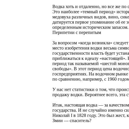
Водка хоть и отдаленно, но все же по
Это наиболее «темный период» истории
медовуха различных видов, вино, сикер
датируется первое упоминание об ее э
определенным историческим запасом. Е
Перипетии с перепитым
За вопросом «когда возникла» следует
место изобретения водки весьма симв
государственности власть будет устан
приближаться к идеалу «настоящей». В
период так называемой «шестой моноп
свободы». В этот период цена водочн
госпредприятиях. На водочном рынке 
по сравнению, например, с 1960 годом
У нас нет статистики о том, что про
продажу водки. Вероятнее всего, эта 
Итак, настоящая водка — за качество
государства. И не случайно именно с
Николай I в 1828 году. Это был жест,
Змии — спаситель?