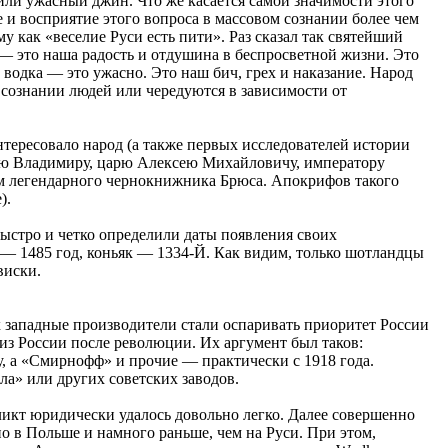
 или ужасный джин. Что же касается самой значимости этого
 и восприятие этого вопроса в массовом сознании более чем
у как «веселие Руси есть пити». Раз сказал так святейший
а — это наша радость и отдушина в беспросветной жизни. Это
: водка — это ужасно. Это наш бич, грех и наказание. Народ
 сознании людей или чередуются в зависимости от
интересовало народ (а также первых исследователей истории
нязю Владимиру, царю Алексею Михайловичу, императору
нем легендарного чернокнижника Брюса. Апокрифов такого
).
быстро и четко определили даты появления своих
 — 1485 год, коньяк — 1334-Й. Как видим, только шотландцы
виски.
х западные производители стали оспаривать приоритет России
из России после революции. Их аргумент был таков:
у, а «Смирнофф» и прочие — практически с 1918 года.
ла» или других советских заводов.
фликт юридически удалось довольно легко. Далее совершенно
о в Польше и намного раньше, чем на Руси. При этом,