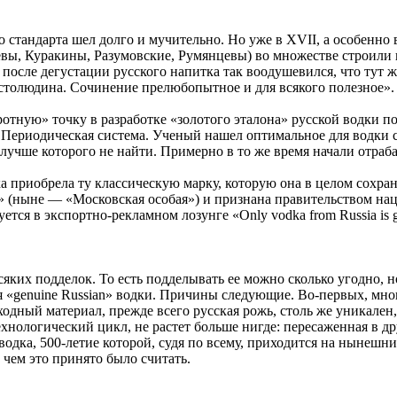
стандарта шел долго и мучительно. Но уже в XVII, а особенно в 
вы, Куракины, Разумовские, Румянцевы) во множестве строили 
й после дегустации русского напитка так воодушевился, что тут
остолюдина. Сочинение прелюбопытное и для всякого полезное».
ротную» точку в разработке «золотого эталона» русской водки 
м Периодическая система. Ученый нашел оптимальное для водки с
, лучше которого не найти. Примерно в то же время начали отра
а приобрела ту классическую марку, которую она в целом сохраняе
 (ныне — «Московская особая») и признана правительством наци
ется в экспортно-рекламном лозунге «Only vodka from Russia is g
яких подделок. То есть подделывать ее можно сколько угодно, 
 «genuine Russian» водки. Причины следующие. Во-первых, мног
ходный материал, прежде всего русская рожь, столь же уникален,
хнологический цикл, не растет больше нигде: пересаженная в др
водка, 500-летие которой, судя по всему, приходится на нынешн
 чем это принято было считать.