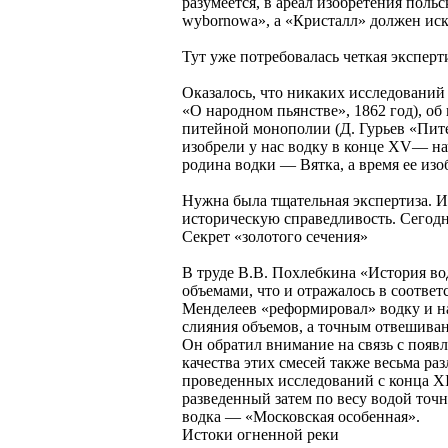
разумеется, в ареал изобретения поль
wybornowa», а «Кристалл» должен иска
Тут уже потребовалась четкая эксперт
Оказалось, что никаких исследований 
«О народном пьянстве», 1862 год), об
питейной монополии (Д. Гурьев «Питей
изобрели у нас водку в конце XV— нач
родина водки — Вятка, а время ее изо
Нужна была тщательная экспертиза. И
историческую справедливость. Сегодня
Секрет «золотого сечения»
В труде В.В. Похлебкина «История вод
объемами, что и отражалось в соответ
Менделеев «реформировал» водку и нау
слияния объемов, а точным отвешивани
Он обратил внимание на связь с появ
качества этих смесей также весьма раз
проведенных исследований с конца XI
разведенный затем по весу водой точн
водка — «Московская особенная».
Истоки огненной реки