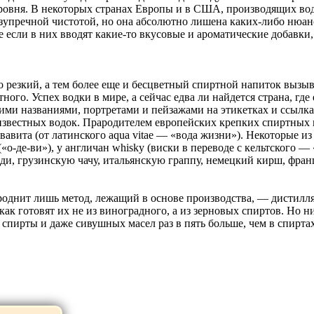
ровня. В некоторых странах Европы и в США, производящих вод
зупречной чистотой, но она абсолютно лишена каких-либо нюанс
если в них вводят какие-то вкусовые и ароматические добавки,
 резкий, а тем более еще и бесцветный спиртной напиток вызыва
ого. Успех водки в мире, а сейчас едва ли найдется страна, где 
ими названиями, портретами и пейзажами на этикетках и ссылка
известных водок. Прародителем европейских крепких спиртных
авита (от латинского aqua vitae — «вода жизни»). Некоторые из
 («о-де-ви»), у англичан whisky (виски в переводе с кельтского —
енди, грузинскую чачу, итальянскую граппу, немецкий кирш, фр
 роднит лишь метод, лежащий в основе производства, — дистил
ак готовят их не из виноградного, а из зерновых спиртов. Но н
 спирты и даже сивушных масел раз в пять больше, чем в спирт