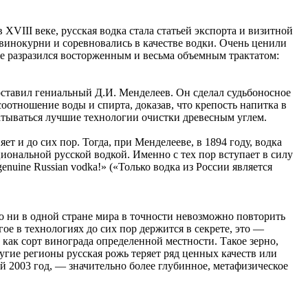
XVIII веке, русская водка стала статьей экспорта и визитной
винокурни и соревновались в качестве водки. Очень ценили
 же разразился восторженным и весьма объемным трактатом:
поставил гениальный Д.И. Менделеев. Он сделал судьбоносное
оотношение воды и спирта, доказав, что крепость напитка в
батываться лучшие технологии очистки древесным углем.
т и до сих пор. Тогда, при Менделееве, в 1894 году, водка
ональной русской водкой. Именно с тех пор вступает в силу
enuine Russian vodka!» («Только водка из России является
но ни в одной стране мира в точности невозможно повторить
ое в технологиях до сих пор держится в секрете, это —
 как сорт винограда определенной местности. Такое зерно,
угие регионы русская рожь теряет ряд ценных качеств или
ий 2003 год, — значительно более глубинное, метафизическое