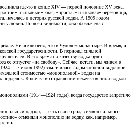
, возникла где-то в конце XIV — первой половине XV века.
ростой» и «пьяный» квас, «простая» и «пьяная» березовица,
та, началась и история русской водки. А 1505 годом
ени условна. По всей видимости, она обозначена с
Кремле. Не исключено, что в Чудовом монастыре. И время, и
сковской государственности. В периоды сильной
рушителей. В это время по качеству водка будет
а ее отпустят «на свободу». Сейчас, кстати, мы живем в
(1924 — 7 июня 1992) закончилась годом «полной водочной
оначальной стоимостью «монопольной» водки на
х подделок. Количество отравлений некачественной водкой
 монополиями (1914—1924 годы), когда государство запретило
онопольный надзор, — есть своего рода символ сильного
остиво» отменяли монополию на водку, как, например,
рство.