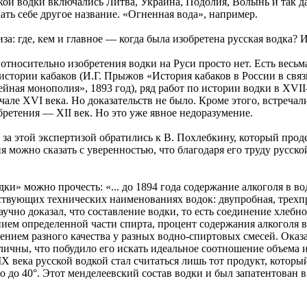
ской водки включались Литва, Украина, Подолия, Волынь и так д
ть себе другое название. «Огненная вода», например.
иза: где, кем и главное — когда была изобретена русская водка? 
относительно изобретения водки на Руси просто нет. Есть весь
 истории кабаков (И.Г. Прыжов «История кабаков в России в связи
ная монополия», 1893 год), ряд работ по истории водки в XVII
але XVI века. Но доказательств не было. Кроме этого, встреча
бретения — XII век. Но это уже явное недоразумение.
 за этой экспертизой обратились к В. Похлебкину, который про
 можно сказать с уверенностью, что благодаря его труду русской
ки» можно прочесть: «... до 1894 года содержание алкоголя в в
ствующих технических наименованиях водок: двупробная, трехпроб
чно доказал, что составление водки, то есть соединение хлебно
ем определенной части спирта, процент содержания алкоголя в в
лением разного качества у разных водно-спиртовых смесей. Оказ
личны, что побудило его искать идеальное соотношение объема и 
X века русской водкой стал считаться лишь тот продукт, которы
о до 40°. Этот менделеевский состав водки и был запатентован 