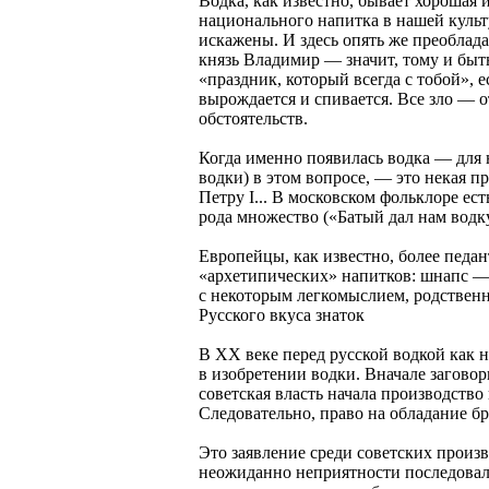
Водка, как известно, бывает хорошая 
национального напитка в нашей культу
искажены. И здесь опять же преоблада
князь Владимир — значит, тому и быть
«праздник, который всегда с тобой», е
вырождается и спивается. Все зло — 
обстоятельств.
Когда именно появилась водка — для н
водки) в этом вопросе, — это некая 
Петру I... В московском фольклоре е
рода множество («Батый дал нам водку
Европейцы, как известно, более педа
«архетипических» напитков: шнапс — 
с некоторым легкомыслием, родственн
Русского вкуса знаток
В XX веке перед русской водкой как 
в изобретении водки. Вначале загово
советская власть начала производств
Следовательно, право на обладание бр
Это заявление среди советских произв
неожиданно неприятности последовали