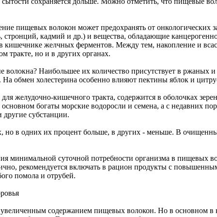
сытости сохраняется дольше. Можно отметить, что пищевые воло
ение пищевых волокон может предохранять от онкологических з
ь, стронций, кадмий и др.) и вещества, обладающие канцерогенн
а в кишечнике желчных ферментов. Между тем, накопление и вс
м тракте, но и в других органах.
е волокна? Наибольшее их количество присутствует в ржаных и
и. На обмен холестерина особенно влияют пектины яблок и цитр
я для желудочно-кишечного тракта, содержится в оболочках зер
 основном богаты морские водоросли и семена, а с недавних по
и другие субстанции.
 но в одних их процент больше, в других - меньше. В очищенны
ния минимальной суточной потребности организма в пищевых во
тично, рекомендуется включать в рацион продукты с повышенным
бого помола и отрубей.
оровья
с увеличенным содержанием пищевых волокон. Но в основном в