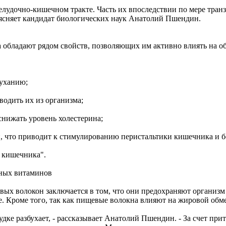
лудочно-кишечном тракте. Часть их впоследствии по мере тран
оясняет кандидат биологических наук Анатолий Пшендин.
 обладают рядом свойств, позволяющих им активно влиять на о
буханию;
водить их из организма;
снижать уровень холестерина;
, что приводит к стимулированию перистальтики кишечника и б
 кишечника".
ьных витаминов
ых волокон заключается в том, что они предохраняют организм 
ое. Кроме того, так как пищевые волокна влияют на жировой об
дке разбухает, - рассказывает Анатолий Пшендин. - За счет прит