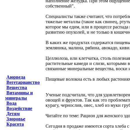
наполнение желудка. При этом ощущение 
собственный".
Специалисты также считают, что потребл
тяжелые металлы (такие как свинец, ртут
которое мы едим, или в процессе распад
развитию опухолей, и не только в кишечно
В каких же продуктах содержатся пищевы
земляника, малина, рябина, авокадо, кив
Целлюлоза, или клетчатка, столь полезна
растительные камеди и слизи, которыми в
связанные минеральные вещества, воски 
Аюрведа
Пищевые волокна есть в любых растениях,
Вегетарианство
Вещества
Витамины и
Ученые подсчитали, что для удовлетворе
минералы
овощей и фруктов. Так как это проблема
Вода
курагу, чернослив, овес, хлеб из муки гру
Воздействие
Детям
Читайте по теме: Рацион для женского зд
Здоровье
Красота
Сегодня в продаже имеются сорта хлеба 