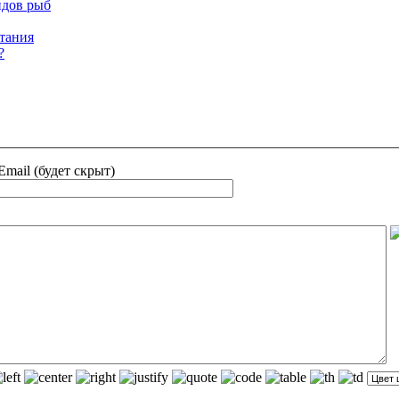
идов рыб
тания
?
Email (будет скрыт)