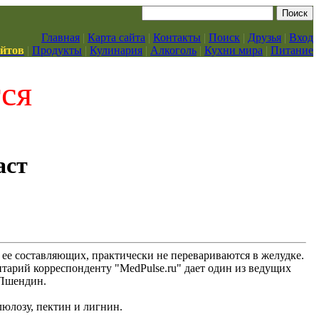
Главная
|
Карта сайта
|
Контакты
|
Поиск
|
Друзья
|
Вход
айтов
|
Продукты
|
Кулинария
|
Алкоголь
|
Кухни мира
|
Питание
тся
аст
 ее составляющих, практически не перевариваются в желудке.
тарий корреспонденту "MedPulse.ru" дает один из ведущих
 Пшендин.
люлозу, пектин и лигнин.