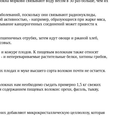
кна моркови связывают воду весом в 30 раз больше, чем их
аболеваний, поскольку они связывают радионуклиды,
ой активностью, - например, образующиеся при жарке мяса,
асывание канцерогенных соединений может привести к
 пшеничных отрубях, затем идут овощи и ржаной хлеб,
усовых.
ен и кожуре плодов. К пищевым волокнам также относят
р - и неперевариваемые растительные белки, хитины грибов,
х плодах и муке высшего сорта волокон почти не остается.
локнах нам необходимо съедать примерно 1,5 кг свежих
 содержанием пищевых волокон: орехи, фасоль, тыкву,
 них добавляют микрокристаллическую целлюлозу, которая