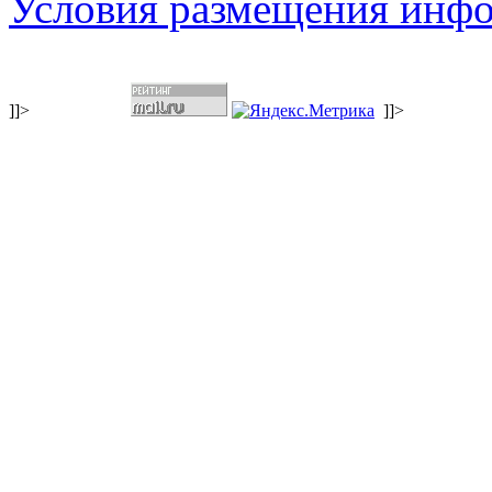
Условия размещения инф
]]>
]]>