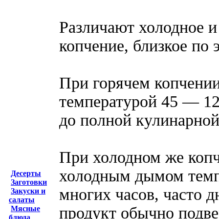
Различают холодное и 
копчение, близкое по 
При горячем копчении
температурой 45 — 12
до полной кулинарной
При холодном же копч
холодным дымом темп
Десерты
Заготовки
многих часов, часто 
Закуски и
салаты
продукт обычно подве
Мясные
блюда