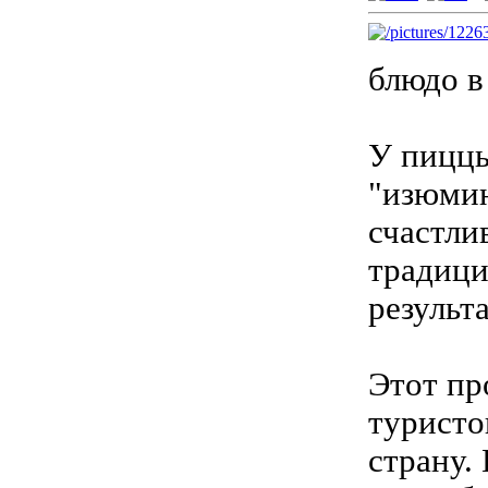
блюдо в
У пиццы
"изюмин
счастли
традици
результ
Этот пр
туристо
страну.