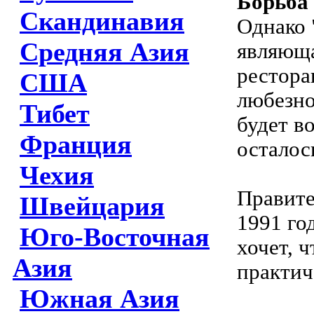
Борьба
Скандинавия
Однако 
Средняя Азия
являюща
рестора
США
любезно
Тибет
будет в
Франция
осталос
Чехия
Правите
Швейцария
1991 го
Юго-Восточная
хочет, 
Азия
практич
Южная Азия