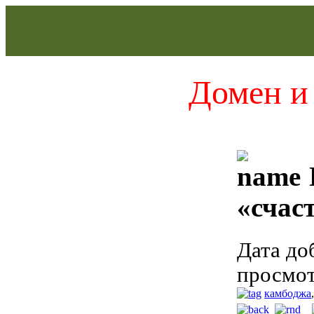
Домен и 
«счас
Дата до
просмот
камбоджа