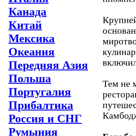
Канада
Крупней
Китай
основан
Мексика
миротво
Океания
кулинар
включил
Передняя Азия
Польша
Тем не 
Португалия
рестора
Прибалтика
путешес
Камбодж
Россия и СНГ
Румыния