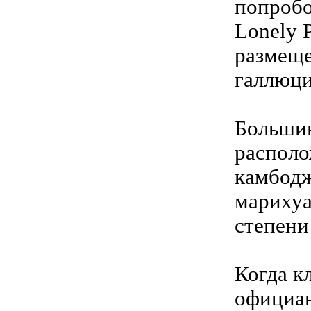
попробо
Lonely P
размеще
галлюци
Большин
располо
камбодж
марихуа
степени
Когда к
официан