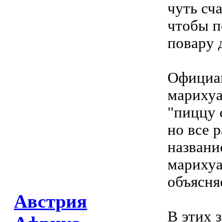
чуть сч
чтобы п
повару 
Официан
марихуа
"пиццу 
но все 
названи
марихуа
объясня
Австрия
В этих 