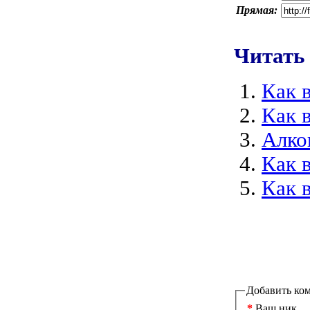
Прямая:
Читать
Как 
Как 
Алко
Как 
Как 
Добавить ко
*
Ваш ник