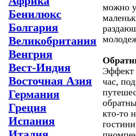
Африка
можно у
Бенилюкс
маленьк
Болгария
раздающ
молодеж
Великобритания
Венгрия
Обратн
Вест-Индия
Эффект 
Восточная Азия
час, по
путешес
Германия
обратны
Греция
кто-то 
Испания
гостини
Италия
пномпен