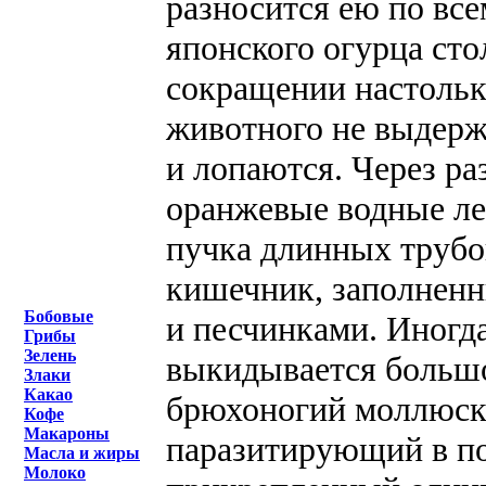
разносится ею по все
японского огурца сто
сокращении настольк
животного не выдерж
и лопаются. Через р
оранжевые водные лег
пучка длинных трубо
кишечник, заполненн
Бобовые
и песчинками. Иногд
Грибы
Зелень
выкидывается большо
Злаки
Какао
брюхоногий моллюск P
Кофе
Макароны
паразитирующий в по
Масла и жиры
Молоко