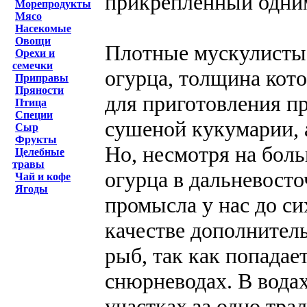
прикрепленный одним
Морепродукты
Мясо
Насекомые
Овощи
Плотные мускулистые
Орехи и
семечки
огурца, толщина кот
Приправы
Пряности
для приготовления п
Птица
Специи
сушеной кукумарии, 
Сыр
Фрукты
Но, несмотря на бол
Целебные
травы
огурца в дальневосто
Чай и кофе
Ягоды
промысла у нас до си
качестве дополнител
рыб, так как попадае
снюрневодах. В вода
участках за одно тр