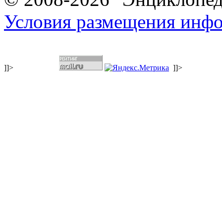
Условия размещения инф
]]>
]]>