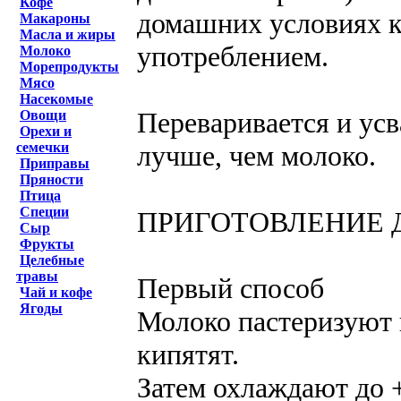
Кофе
домашних условиях к
Макароны
Масла и жиры
употреблением.
Молоко
Морепродукты
Мясо
Насекомые
Переваривается и ус
Овощи
Орехи и
лучше, чем молоко.
семечки
Приправы
Пряности
Птица
Специи
ПРИГОТОВЛЕНИЕ
Сыр
Фрукты
Целебные
травы
Первый способ
Чай и кофе
Ягоды
Молоко пастеризуют 
кипятят.
Затем охлаждают до 