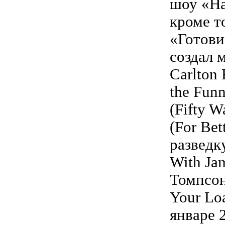
шоу «На
кроме т
«Готови
создал 
Carlton 
the Fun
(Fifty 
(For Bet
разведк
With Ja
Томпсон
Your Loa
январе 