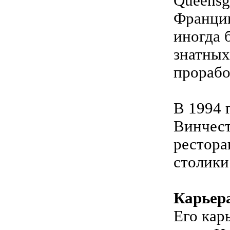
Queensg
Францию
иногда 
знатных
прорабо
В 1994 
Винчест
рестора
столики
Карьер
Его кар