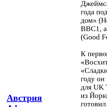
Джеймса
года по
дом» (H
ВВС1, а
(Good Fo
К перво
«Восхит
«Сладки
году он
для UK 
из Йоркш
Австрия
готовил