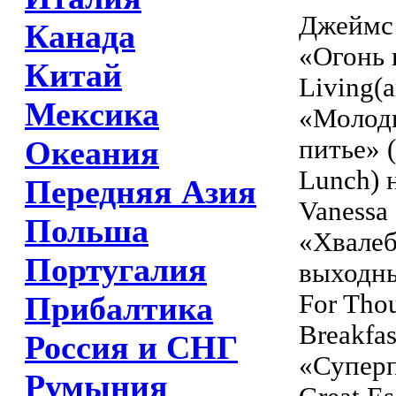
Джеймс 
Канада
«Огонь 
Китай
Living(а
Мексика
«Молоды
питье» 
Океания
Lunch) 
Передняя Азия
Vanessa
Польша
«Хвалеб
Португалия
выходны
For Tho
Прибалтика
Breakfas
Россия и СНГ
«Суперп
Румыния