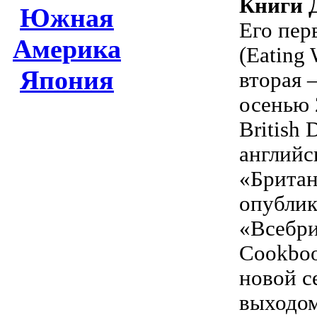
Книги 
Южная
Его пер
Америка
(Eating 
Япония
вторая 
осенью 
British
английс
«Британс
опублик
«Всебри
Cookboo
новой с
выходом