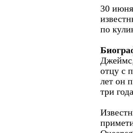
30 июня
известн
по кули
Биогра
Джеймс,
отцу с 
лет он 
три год
Известн
примети