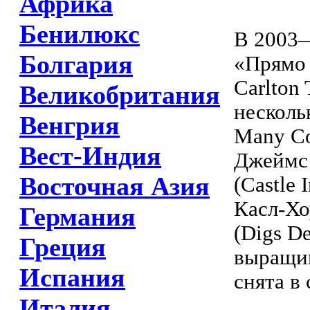
Африка
Бенилюкс
В 2003—
Болгария
«Прямо 
Carlton
Великобритания
несколь
Венгрия
Many Co
Вест-Индия
Джеймс 
Восточная Азия
(Castle
Касл-Хо
Германия
(Digs D
Греция
выращив
Испания
снята в
Италия