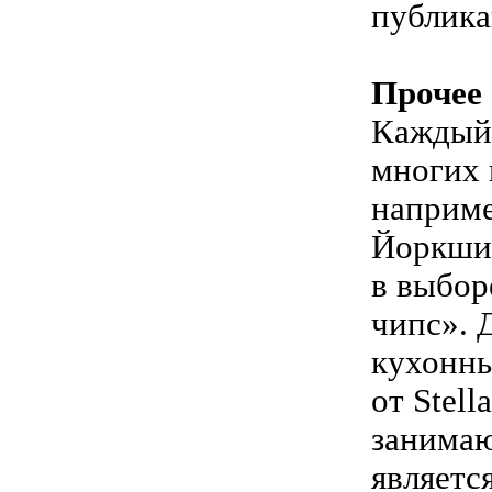
публика
Прочее
Каждый 
многих 
наприме
Йоркшир
в выбор
чипс». 
кухонны
от Stel
занимаю
являетс