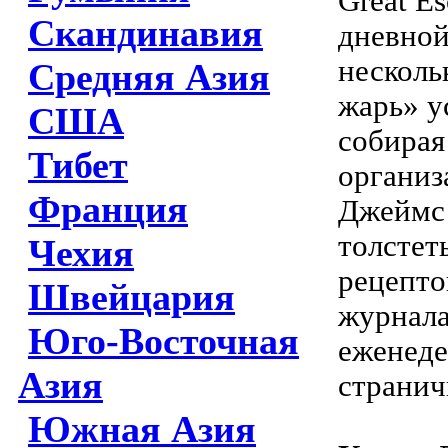
Great Es
Скандинавия
дневной
несколь
Средняя Азия
жарь» у
США
собирая
Тибет
организ
Франция
Джеймс 
толстет
Чехия
рецепто
Швейцария
журнала
Юго-Восточная
еженеде
Азия
странич
Южная Азия