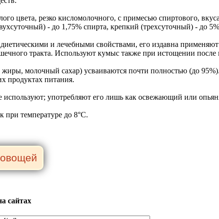
еств.
ого цвета, резко кисломолочного, с примесью спиртового, вкуса
ухсуточный) - до 1,75% спирта, крепкий (трехсуточный) - до 5%
 диетическими и лечебными свойствами, его издавна применяют 
шечного тракта. Используют кумыс также при истощении после 
 жиры, молочный сахар) усваиваются почти полностью (до 95%)
их продуктах питания.
 используют; употребляют его лишь как освежающий или опьяня
к при температуре до 8°С.
а сайтах