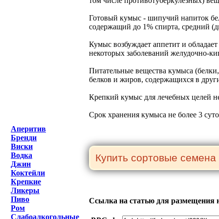
том числе противотуберкулезных) вещ
Готовый кумыс - шипучий напиток бел
содержащий до 1% спирта, средний (дв
Кумыс возбуждает аппетит и обладает
некоторых заболеваний желудочно-ки
Питательные вещества кумыса (белки,
белков и жиров, содержащихся в друг
Крепкий кумыс для лечебных целей не
Срок хранения кумыса не более 3 суто
Аперитив
Бренди
Виски
Водка
Джин
Коктейли
Крепкие
Ликеры
Пиво
Ссылка на статью для размещения н
Ром
Слабоалкогольные