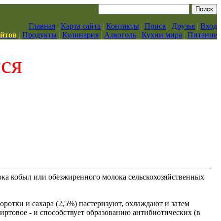
Главная
|
Карта сайта
|
Контакты
|
Поиск
|
Друзья
|
Вход
айтов
|
Продукты
|
Кулинария
|
Алкоголь
|
Кухни мира
|
Питание
тся
ока кобыл или обезжиренного молока сельскохозяйственных
оротки и сахара (2,5%) пастеризуют, охлаждают и затем
иртовое - и способствует образованию антибиотических (в