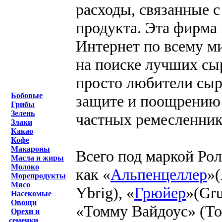
расходы, связанные 
продукта. Эта фирма 
Интернет по всему м
на поиске лучших сы
просто любители сыр
Бобовые
защите и поощрению 
Грибы
Зелень
частных ремесленник
Злаки
Какао
Кофе
Макароны
Всего под маркой Ро
Масла и жиры
Молоко
как «
Альпенцеллер
»(
Морепродукты
Мясо
Ybrig), «
Грюйер
»(Gru
Насекомые
Овощи
«Томму Вайдоус» (To
Орехи и
семечки