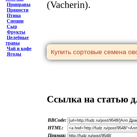
(Vacherin).
Приправы
Пряности
Птица
Специи
Сыр
Фрукты
Целебные
травы
Чай и кофе
Ягоды
Ссылка на статью д
BBCode:
HTML:
Прямая: