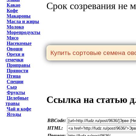
Срок созревания не м
Какао
Кофе
Макароны
Масла и жиры
Молоко
Морепродукты
Мясо
Насекомые
Овощи
Орехи и
семечки
Приправы
Пряности
Птица
Специи
Сыр
Фрукты
Ссылка на статью д
Целебные
травы
Чай и кофе
Ягоды
BBCode:
HTML:
Прямая: