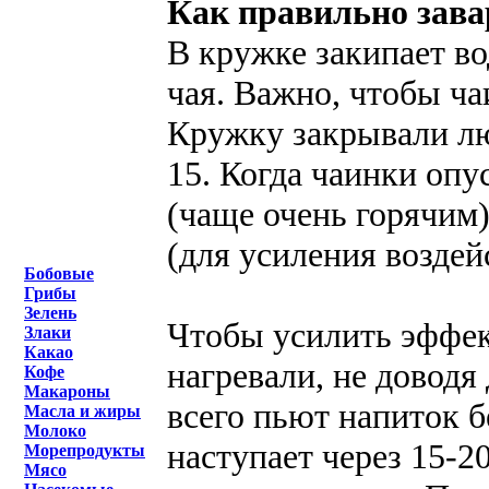
Как правильно зав
В кружке закипает во
чая. Важно, чтобы ча
Кружку закрывали л
15. Когда чаинки опу
(чаще очень горячим
(для усиления воздей
Бобовые
Грибы
Зелень
Чтобы усилить эффек
Злаки
Какао
нагревали, не доводя
Кофе
Макароны
всего пьют напиток б
Масла и жиры
Молоко
наступает через 15-2
Морепродукты
Мясо