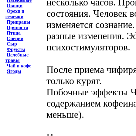
несколько часов. Пр
Насекомые
Овощи
состояния. Человек в
Орехи и
семечки
изменяется сознание.
Приправы
Пряности
разные изменения. Э
Птица
Специи
Сыр
психостимуляторов.
Фрукты
Целебные
травы
Чай и кофе
После приема чифиря,
Ягоды
только курят.
Побочные эффекты Ч
содержанием кофеина
меньше).