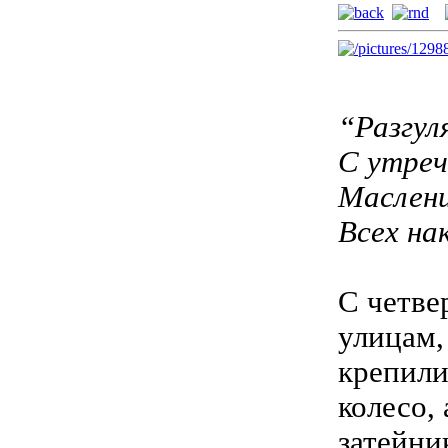
“Разгул
С утреч
Маслени
Всех на
С четве
улицам,
крепили
колесо,
затейни