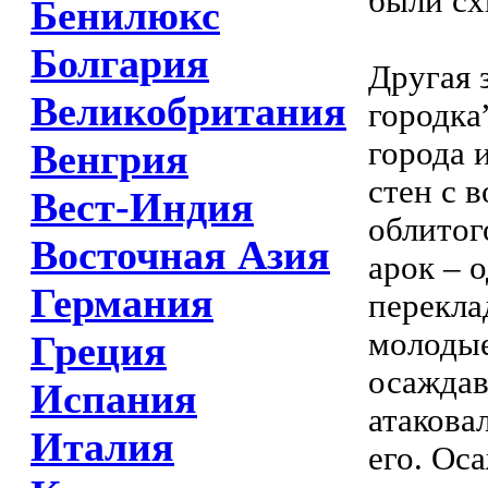
были сх
Бенилюкс
Болгария
Другая 
Великобритания
городка
города 
Венгрия
стен с 
Вест-Индия
облитог
Восточная Азия
арок – 
Германия
перекла
молодые
Греция
осаждав
Испания
атакова
Италия
его. Ос