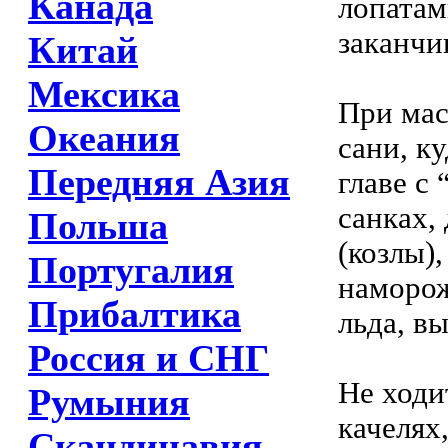
Канада
лопатам
заканчи
Китай
Мексика
При мас
Океания
сани, к
Передняя Азия
главе с
санках,
Польша
(козлы)
Португалия
наморож
Прибалтика
льда, в
Россия и СНГ
Не ходит
Румыния
качелях
Скандинавия