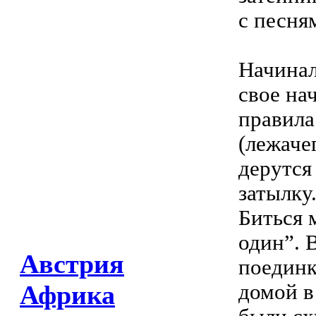
с песня
Начинал
свое на
правила
(лежаче
дерутся
затылку
Биться 
один”. 
Австрия
поединк
домой в
Африка