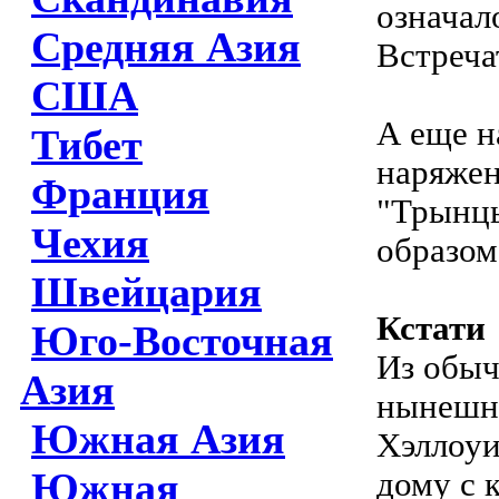
означал
Средняя Азия
Встреча
США
А еще н
Тибет
наряжен
Франция
"Трынцы
Чехия
образом
Швейцария
Кстати
Юго-Восточная
Из обыч
Азия
нынешни
Южная Азия
Хэллоуи
Южная
дому с к