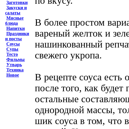
по вкусу.
Заготовки
Закуски и
салаты
Мясные
В более простом вари
блюда
Напитки
вареный желток и зел
Праздники
и посты
нашинкованный репчат
Соусы
Супы
свежего укропа.
Тесто
Фильмы
Утварь
Техника
В рецепте соуса есть 
Новое
после того, как будет 
остальные составляющ
однородной массы, то
шик соуса в том, что 