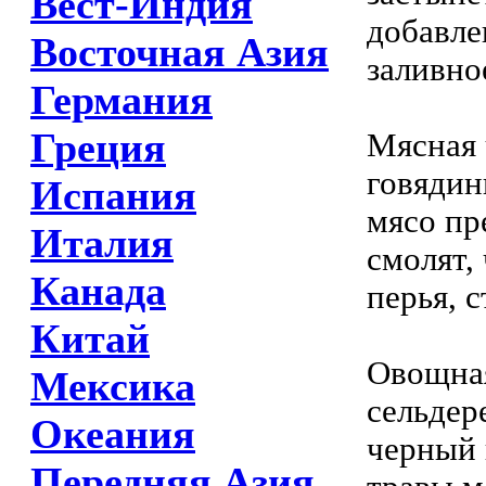
Вест-Индия
добавле
Восточная Азия
заливно
Германия
Греция
Мясная 
говядин
Испания
мясо пр
Италия
смолят,
Канада
перья, с
Китай
Овощная
Мексика
сельдер
Океания
черный 
Передняя Азия