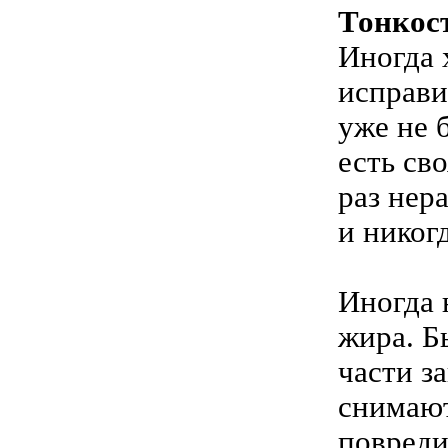
Тонкос
Иногда 
исправи
уже не 
есть св
раз нер
и никог
Иногда 
жира. Б
части з
снимают
повреди