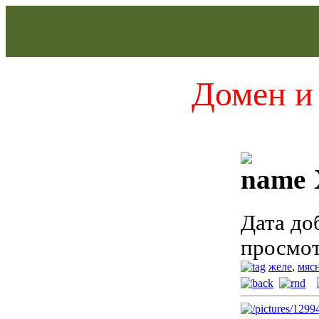
Домен и 
Дата до
просмот
желе
,
мяс