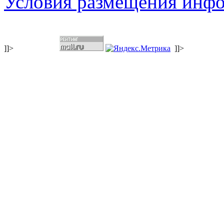
Условия размещения инф
]]>
]]>