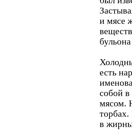
был изв
Застыва
и мясе 
веществ
бульона
Холодны
есть на
именова
собой в
мясом. 
торбах.
в жирны