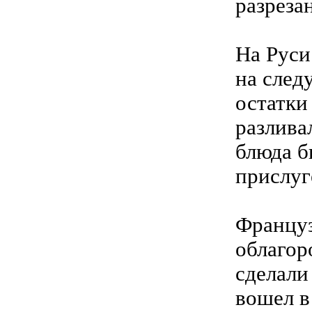
разреза
На Руси
на след
остатки
разлива
блюда б
прислуг
Француз
облагор
сделали
вошел в