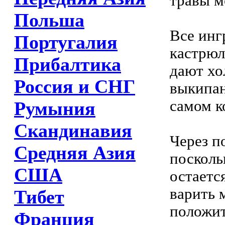
травы м
Польша
Все инг
Португалия
кастрюл
Прибалтика
дают хо
Россия и СНГ
выкипан
самом к
Румыния
Скандинавия
Через п
Средняя Азия
посколь
США
остаетс
варить 
Тибет
положит
Франция