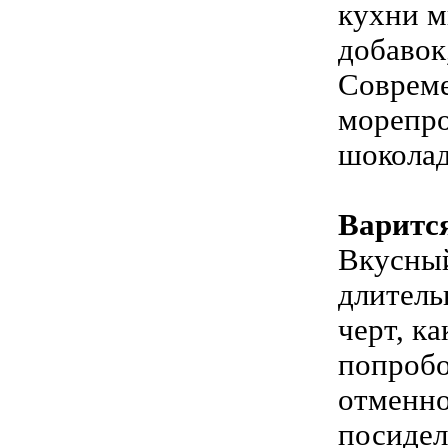
кухни м
добавок
Совреме
морепро
шоколад
Варится
Вкусный
длитель
черт, к
попробо
отменно
посидел