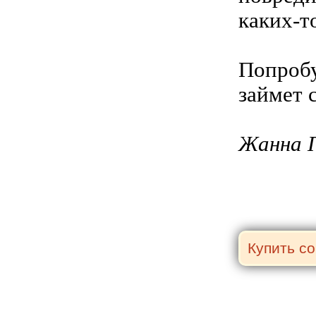
каких-т
Попробу
займет 
Жанна 