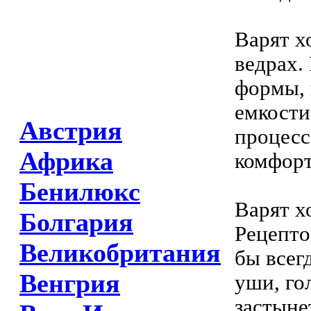
Варят х
ведрах.
формы, 
емкости
Австрия
процесс
Африка
комфорт
Бенилюкс
Варят х
Болгария
Рецепто
Великобритания
бы всег
Венгрия
уши, го
застыне