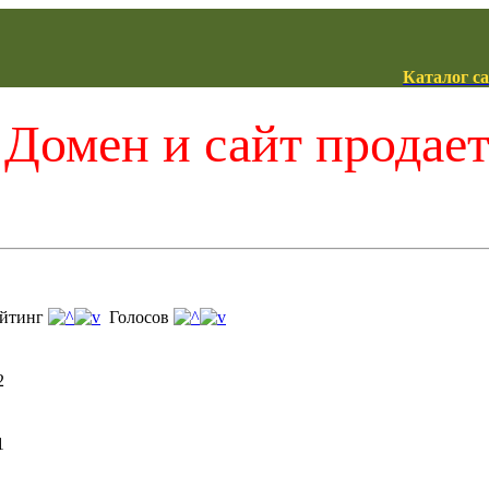
Каталог с
Домен и сайт продае
йтинг
Голосов
2
1