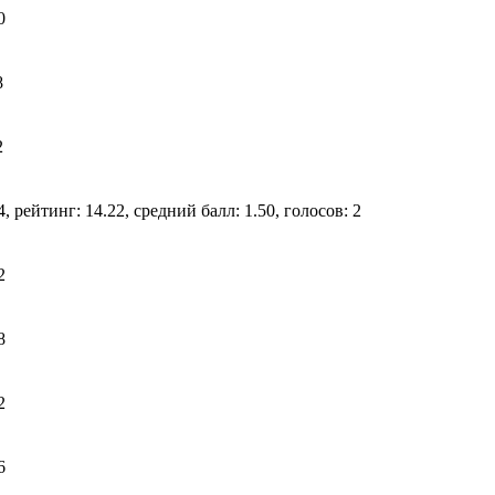
0
8
2
, рейтинг: 14.22, средний балл: 1.50, голосов: 2
2
8
2
6