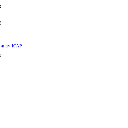
8
3
о винам ЮАР
7