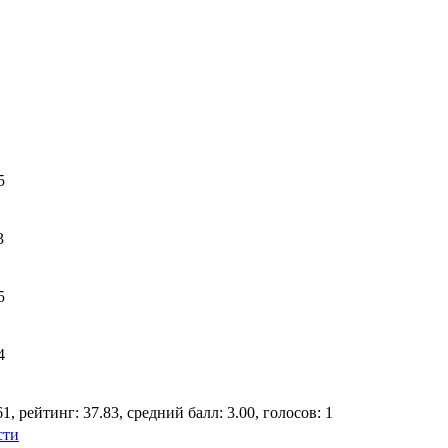
5
3
5
4
1, рейтинг: 37.83, средний балл: 3.00, голосов: 1
сти