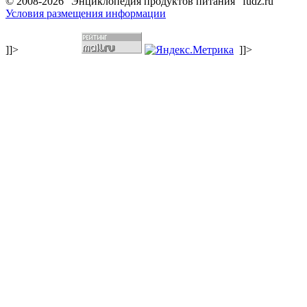
© 2008-2026 "Энциклопедия продуктов питания" fudz.ru
Условия размещения информации
]]>
]]>