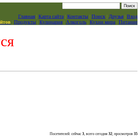
Главная
|
Карта сайта
|
Контакты
|
Поиск
|
Друзья
|
Вход
айтов
|
Продукты
|
Кулинария
|
Алкоголь
|
Кухни мира
|
Питание
тся
Посетителей: сейчас
3
, всего сегодня
32
; просмотров
35