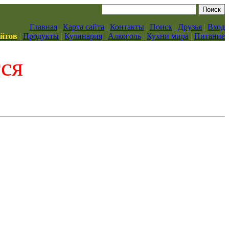
Главная
|
Карта сайта
|
Контакты
|
Поиск
|
Друзья
|
Вход
айтов
|
Продукты
|
Кулинария
|
Алкоголь
|
Кухни мира
|
Питание
тся