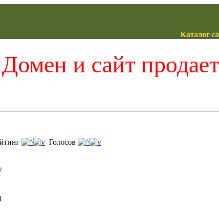
Каталог с
Домен и сайт продае
йтинг
Голосов
7
3