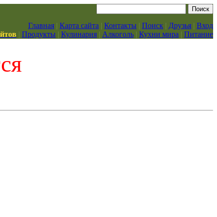
Главная
|
Карта сайта
|
Контакты
|
Поиск
|
Друзья
|
Вход
айтов
|
Продукты
|
Кулинария
|
Алкоголь
|
Кухни мира
|
Питание
тся