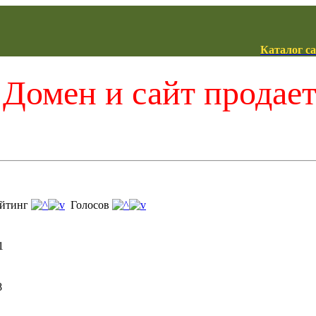
Каталог с
Домен и сайт продае
йтинг
Голосов
1
8