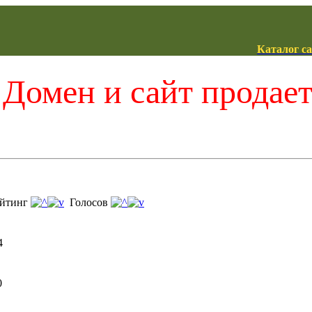
Каталог с
Домен и сайт продае
йтинг
Голосов
4
0