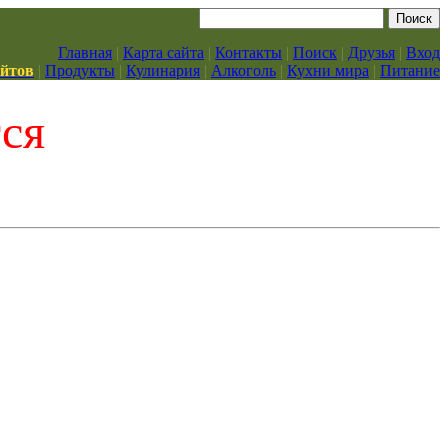
Главная
|
Карта сайта
|
Контакты
|
Поиск
|
Друзья
|
Вход
айтов
|
Продукты
|
Кулинария
|
Алкоголь
|
Кухни мира
|
Питание
тся