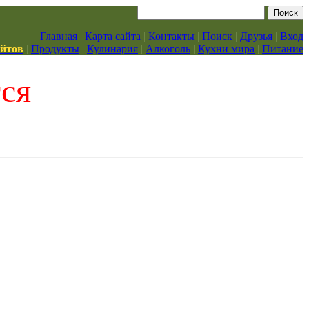
Главная
|
Карта сайта
|
Контакты
|
Поиск
|
Друзья
|
Вход
айтов
|
Продукты
|
Кулинария
|
Алкоголь
|
Кухни мира
|
Питание
тся