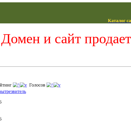
Каталог с
Домен и сайт продае
йтинг
Голосов
 вытрезвитель
6
6