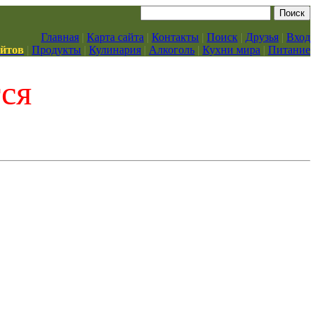
Главная
|
Карта сайта
|
Контакты
|
Поиск
|
Друзья
|
Вход
айтов
|
Продукты
|
Кулинария
|
Алкоголь
|
Кухни мира
|
Питание
тся