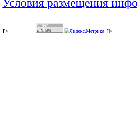
Условия размещения инф
]]>
]]>