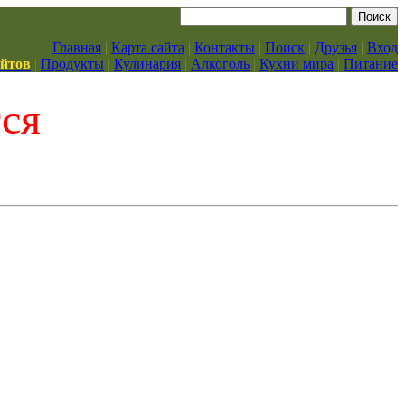
Главная
|
Карта сайта
|
Контакты
|
Поиск
|
Друзья
|
Вход
айтов
|
Продукты
|
Кулинария
|
Алкоголь
|
Кухни мира
|
Питание
тся