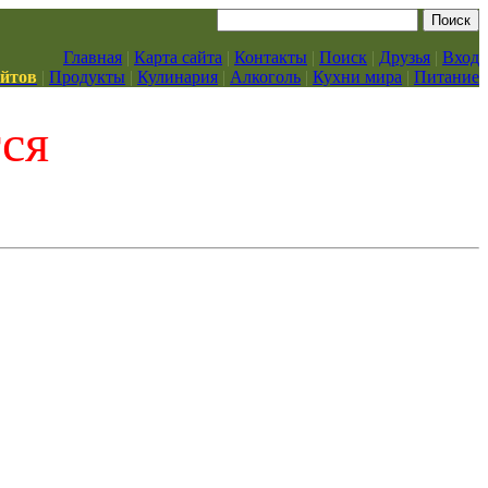
Главная
|
Карта сайта
|
Контакты
|
Поиск
|
Друзья
|
Вход
айтов
|
Продукты
|
Кулинария
|
Алкоголь
|
Кухни мира
|
Питание
тся