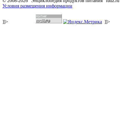
© 2008-2026 "Энциклопедия продуктов питания" fudz.ru
Условия размещения информации
]]>
]]>