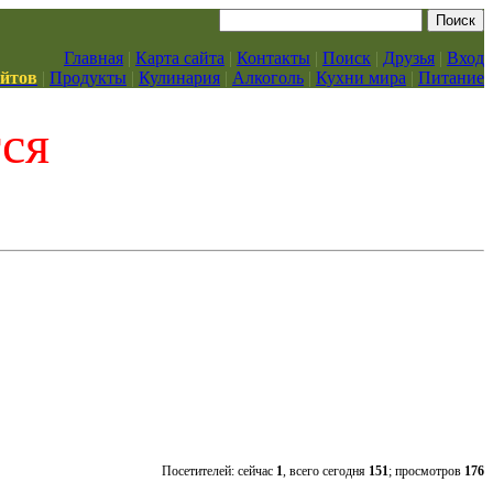
Главная
|
Карта сайта
|
Контакты
|
Поиск
|
Друзья
|
Вход
айтов
|
Продукты
|
Кулинария
|
Алкоголь
|
Кухни мира
|
Питание
тся
Посетителей: сейчас
1
, всего сегодня
151
; просмотров
176