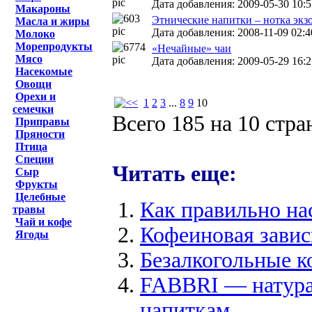
Дата добавления: 2009-05-30 10:5
Макароны
Этнические напитки – нотка экз
Масла и жиры
Дата добавления: 2008-11-09 02:4
Молоко
Морепродукты
«Нечайные» чаи
Мясо
Дата добавления: 2009-05-29 16:2
Насекомые
Овощи
Орехи и
1
2
3
...
8
9
10
семечки
Всего 185 на 10 стр
Приправы
Пряности
Птица
Специи
Читать еще:
Сыр
Фрукты
Целебные
Как правильно на
травы
Чай и кофе
Кофеиновая зави
Ягоды
Безалкогольные к
FABBRI — натура
напиткам