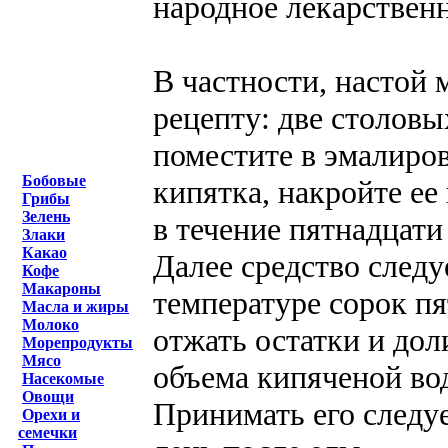
народное лекарственн
В частности, настой
рецепту: две столов
поместите в эмалиро
Бобовые
кипятка, накройте ее
Грибы
Зелень
в течение пятнадцат
Злаки
Какао
Далее средство следу
Кофе
Макароны
температуре сорок пя
Масла и жиры
Молоко
отжать остатки и дол
Морепродукты
Мясо
объема кипяченой во
Насекомые
Овощи
Принимать его следуе
Орехи и
семечки