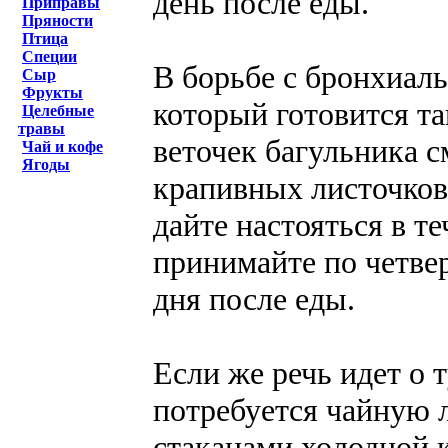
день после еды.
Приправы
Пряности
Птица
Специи
В борьбе с бронхиал
Сыр
Фрукты
который готовится та
Целебные
травы
веточек багульника 
Чай и кофе
Ягоды
крапивных листочков
дайте настояться в те
принимайте по четвер
дня после еды.
Если же речь идет о т
потребуется чайную 
стаканами холодной 