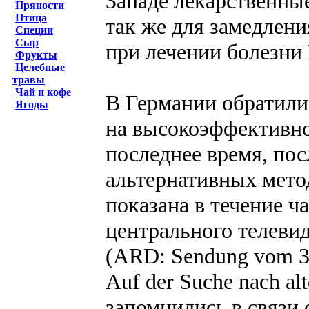
Западе лекарственны
Пряности
Птица
так же для замедлени
Специи
Сыр
при лечении болезни
Фрукты
Целебные
травы
Чай и кофе
В Германии обратили
Ягоды
на высокоэффективно
последнее время, пос
альтернативных мето
показана в течение ч
центрального телеви
(ARD: Sendung vom 31
Auf der Suche nach al
запомнились в связи 