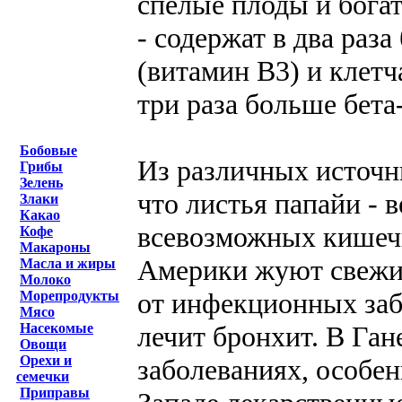
спелые плоды и бога
- содержат в два раз
(витамин В3) и клетч
три раза больше бета
Бобовые
Из различных источн
Грибы
Зелень
что листья папайи - 
Злаки
Какао
всевозможных кишеч
Кофе
Макароны
Америки жуют свежие
Масла и жиры
Молоко
от инфекционных заб
Морепродукты
Мясо
лечит бронхит. В Га
Насекомые
Овощи
Орехи и
заболеваниях, особен
семечки
Приправы