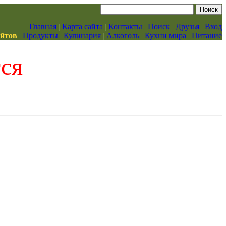
Главная
|
Карта сайта
|
Контакты
|
Поиск
|
Друзья
|
Вход
айтов
|
Продукты
|
Кулинария
|
Алкоголь
|
Кухни мира
|
Питание
тся