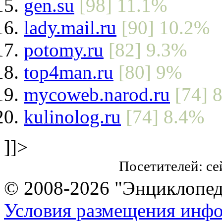
gen.su
[98] 11.1%
lady.mail.ru
[90] 10.2%
potomy.ru
[82] 9.3%
top4man.ru
[80] 9%
mycoweb.narod.ru
[74] 
kulinolog.ru
[74] 8.4%
]]>
Посетителей: с
© 2008-2026 "Энциклопеди
Условия размещения инф