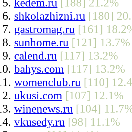
kedem.ru
[188] 21.2%
shkolazhizni.ru
[180] 20
gastromag.ru
[161] 18.2
sunhome.ru
[121] 13.7%
calend.ru
[117] 13.2%
bahys.com
[117] 13.2%
womenclub.ru
[110] 12.
ukusi.com
[107] 12.1%
winenews.ru
[104] 11.7
vkusedy.ru
[98] 11.1%