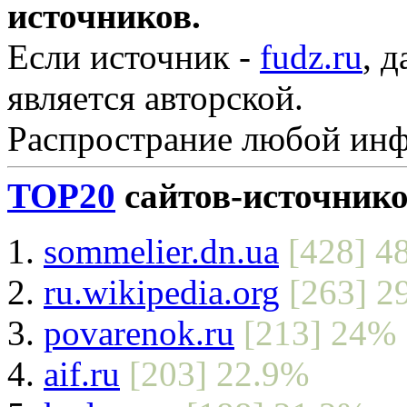
источников.
Если источник -
fudz.ru
, 
является авторской.
Распространие любой инфо
TOP20
сайтов-источник
sommelier.dn.ua
[428] 4
ru.wikipedia.org
[263] 2
povarenok.ru
[213] 24%
aif.ru
[203] 22.9%