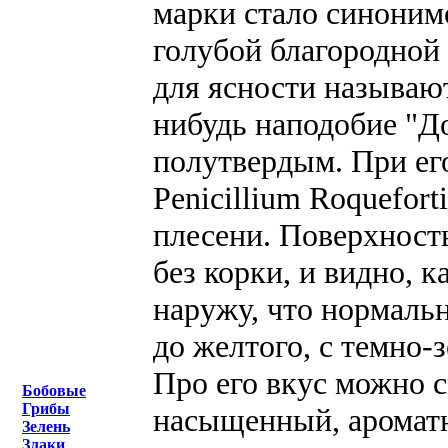
марки стало синоним
голубой благородной
для ясности называют
нибудь наподобие "До
полутвердым. При ег
Penicillium Roquefort
плесени. Поверхность
без корки, и видно, 
наружу, что нормальн
до желтого, с темно
Про его вкус можно с
Бобовые
Грибы
насыщенный, ароматн
Зелень
Злаки