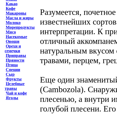
Какао
Кофе
Разумеется, почетное
Макароны
Масла и жиры
известнейших сортов
Молоко
Морепродукты
интерпретации. К при
Мясо
Насекомые
отличный аккомпанем
Овощи
Орехи и
натуральным вкусом 
семечки
Приправы
травами, перцем, гре
Пряности
Птица
Специи
Сыр
Еще один знаменитый
Фрукты
Целебные
(Cambozola). Снаруж
травы
Чай и кофе
плесенью, а внутри и
Ягоды
голубой плесени. Ег