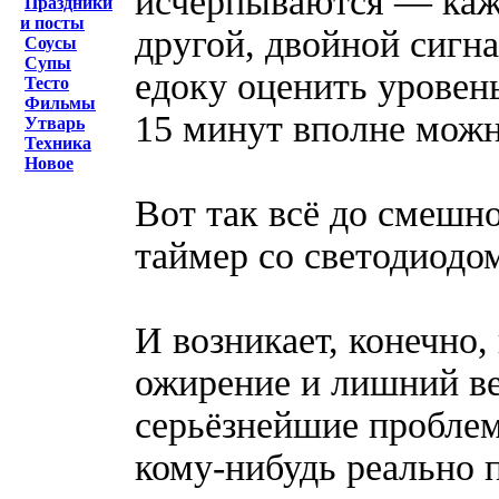
исчерпываются — кажд
Праздники
и посты
другой, двойной сигн
Соусы
Супы
едоку оценить уровень
Тесто
Фильмы
15 минут вполне можно
Утварь
Техника
Новое
Вот так всё до смешн
таймер со светодиодом
И возникает, конечно,
ожирение и лишний ве
серьёзнейшие проблем
кому-нибудь реально 