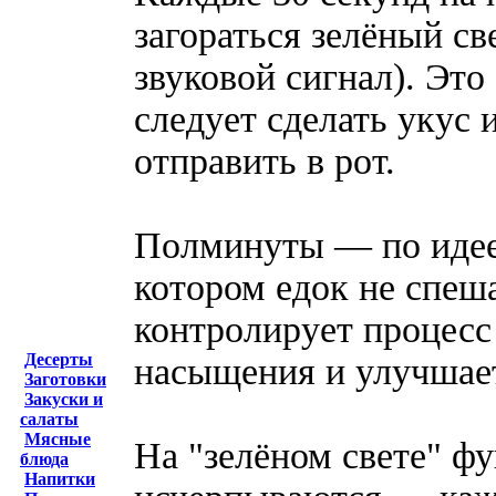
загораться зелёный св
звуковой сигнал). Это
следует сделать укус 
отправить в рот.
Полминуты — по идее,
котором едок не спеш
контролирует процесс
Десерты
насыщения и улучшает
Заготовки
Закуски и
салаты
Мясные
На "зелёном свете" ф
блюда
Напитки