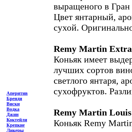
выращеного в Гран 
Цвет янтарный, аро
сухой. Оригинально
Remy Martin Extra
Коньяк имеет выдер
лучших сортов вино
светлого янтаря, а
сухофруктов. Разли
Аперитив
Бренди
Виски
Водка
Remy Martin Louis
Джин
Коктейли
Коньяк Remy Martin
Крепкие
Ликеры