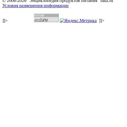
© 2008-2026 "Энциклопедия продуктов питания" fudz.ru
Условия размещения информации
]]>
]]>