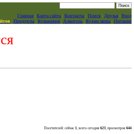
Главная
|
Карта сайта
|
Контакты
|
Поиск
|
Друзья
|
Вход
айтов
|
Продукты
|
Кулинария
|
Алкоголь
|
Кухни мира
|
Питание
тся
Посетителей: сейчас
1
, всего сегодня
623
; просмотров
644