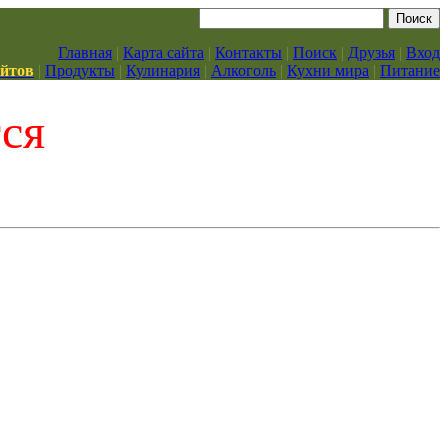
Главная
|
Карта сайта
|
Контакты
|
Поиск
|
Друзья
|
Вход
айтов
|
Продукты
|
Кулинария
|
Алкоголь
|
Кухни мира
|
Питание
тся