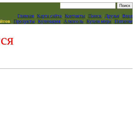
Главная
|
Карта сайта
|
Контакты
|
Поиск
|
Друзья
|
Вход
айтов
|
Продукты
|
Кулинария
|
Алкоголь
|
Кухни мира
|
Питание
тся