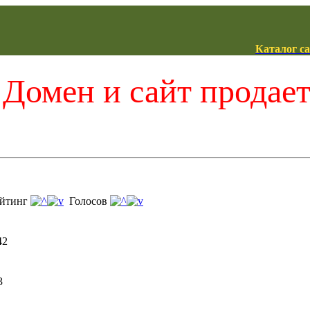
Каталог с
Домен и сайт продае
йтинг
Голосов
42
3